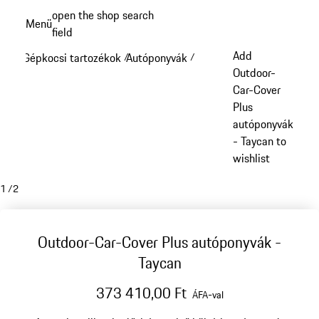
Ugrás
open the shop search
Menü
a
field
My sh
fő
Add
Gépkocsi tartozékok
Autóponyvák
/
/
tartalomra
Outdoor-
Car-Cover
Plus
autóponyvák
- Taycan to
wishlist
1
/
2
Outdoor-Car-Cover Plus autóponyvák -
Taycan
373 410,00 Ft
ÁFA-val