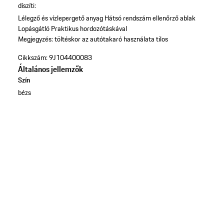
díszíti:
Lélegző és vízlepergető anyag
Hátsó rendszám ellenőrző ablak
Lopásgátló
Praktikus hordozótáskával
Megjegyzés: töltéskor az autótakaró használata tilos
Cikkszám:
9J104400083
Általános jellemzők
Szín
bézs