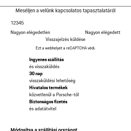
Meséljen a velünk kapcsolatos tapasztalatáról
1
2
3
4
5
Nagyon elégedetlen
Nagyon elégedett
Visszajelzés küldése
Ezt a webhelyet a reCAPTCHA védi.
Ingyenes szállítás
és visszaküldés
30 nap
visszaküldési lehetőség
Hivatalos termékek
közvetlenül a Porsche-től
Biztonságos fizetés
és adatátvitel
Módosítsa a szállítási országot