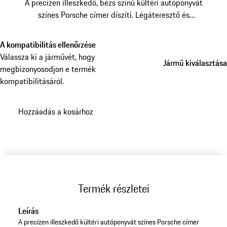
A precízen illeszkedő, bézs színű kültéri autóponyvát
színes Porsche címer díszíti. Légáteresztő és
vízlepergető anyagból készült, lopásgátló védelemmel.
A kompatibilitás ellenőrzése
Válassza ki a járművét, hogy
Jármű kiválasztása
Jármű kiválasztása
megbizonyosodjon e termék
kompatibilitásáról.
Hozzáadás a kosárhoz
Termék részletei
Leírás
A precízen illeszkedő kültéri autóponyvát színes Porsche címer