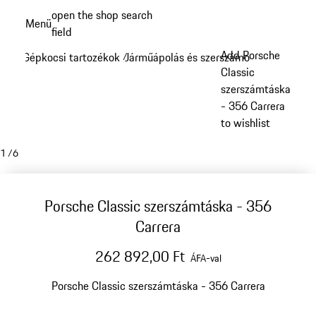
Ugrás
open the shop search
Menü
a
field
My sh
fő
Add Porsche
Gépkocsi tartozékok
Járműápolás és szerszámok
/
/
tartalomra
Classic
szerszámtáska
- 356 Carrera
to wishlist
1
/
6
Porsche Classic szerszámtáska - 356
Carrera
262 892,00 Ft
ÁFA-val
Porsche Classic szerszámtáska - 356 Carrera