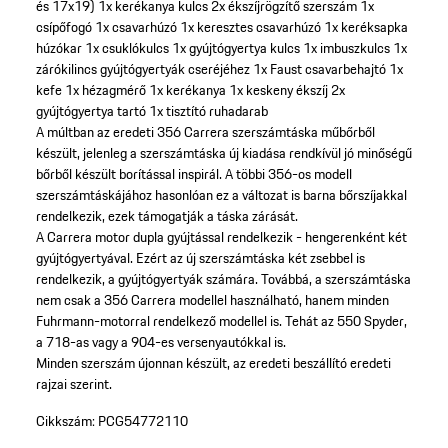
és 17x19)
1x kerékanya kulcs
2x ékszíjrögzítő szerszám
1x
csípőfogó
1x csavarhúzó
1x keresztes csavarhúzó
1x keréksapka
húzókar
1x csuklókulcs
1x gyújtógyertya kulcs
1x imbuszkulcs
1x
zárókilincs gyújtógyertyák cseréjéhez
1x Faust csavarbehajtó
1x
kefe
1x hézagmérő
1x kerékanya
1x keskeny ékszíj
2x
gyújtógyertya tartó
1x tisztító ruhadarab
A múltban az eredeti 356 Carrera szerszámtáska műbőrből
készült, jelenleg a szerszámtáska új kiadása rendkívül jó minőségű
bőrből készült borítással inspirál. A többi 356-os modell
szerszámtáskájához hasonlóan ez a változat is barna bőrszíjakkal
rendelkezik, ezek támogatják a táska zárását.
A Carrera motor dupla gyújtással rendelkezik - hengerenként két
gyújtógyertyával. Ezért az új szerszámtáska két zsebbel is
rendelkezik, a gyújtógyertyák számára. Továbbá, a szerszámtáska
nem csak a 356 Carrera modellel használható, hanem minden
Fuhrmann-motorral rendelkező modellel is. Tehát az 550 Spyder,
a 718-as vagy a 904-es versenyautókkal is.
Minden szerszám újonnan készült, az eredeti beszállító eredeti
rajzai szerint.
Cikkszám:
PCG54772110