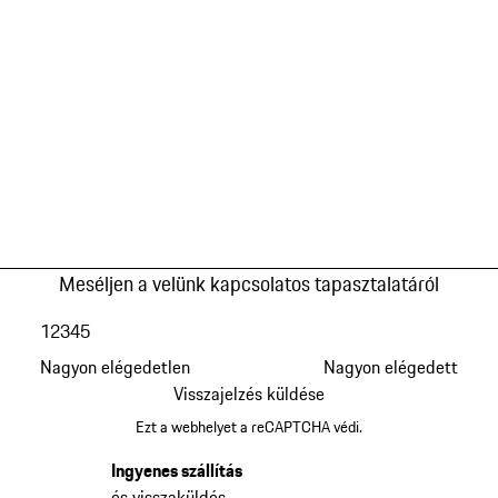
Meséljen a velünk kapcsolatos tapasztalatáról
1
2
3
4
5
Nagyon elégedetlen
Nagyon elégedett
Visszajelzés küldése
Ezt a webhelyet a reCAPTCHA védi.
Ingyenes szállítás
és visszaküldés