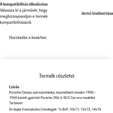
A kompatibilitás ellenőrzése
Válassza ki a járművét, hogy
Jármű kiválasztása
Jármű kiválasztása
megbizonyosodjon e termék
kompatibilitásáról.
Hozzáadás a kosárhoz
Termék részletei
Leírás
Porsche Classic szerszámtáska; használható minden 1955 -
1965 között gyártott Porsche 356 A/B/C Carrera modellel.
Tartalom:
5x dupla franciakulcs (mindegyik: 1x 8x9, 10x11, 12x13, 14x15