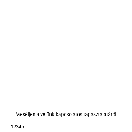
Meséljen a velünk kapcsolatos tapasztalatáról
1
2
3
4
5