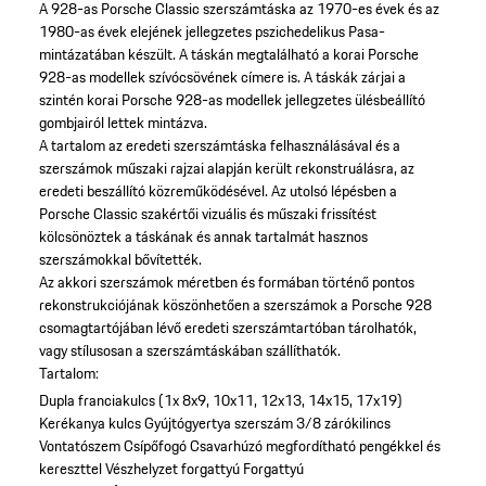
A 928-as Porsche Classic szerszámtáska az 1970-es évek és az
1980-as évek elejének jellegzetes pszichedelikus Pasa-
mintázatában készült. A táskán megtalálható a korai Porsche
928-as modellek szívócsövének címere is. A táskák zárjai a
szintén korai Porsche 928-as modellek jellegzetes ülésbeállító
gombjairól lettek mintázva.
A tartalom az eredeti szerszámtáska felhasználásával és a
szerszámok műszaki rajzai alapján került rekonstruálásra, az
eredeti beszállító közreműködésével. Az utolsó lépésben a
Porsche Classic szakértői vizuális és műszaki frissítést
kölcsönöztek a táskának és annak tartalmát hasznos
szerszámokkal bővítették.
Az akkori szerszámok méretben és formában történő pontos
rekonstrukciójának köszönhetően a szerszámok a Porsche 928
csomagtartójában lévő eredeti szerszámtartóban tárolhatók,
vagy stílusosan a szerszámtáskában szállíthatók.
Tartalom:
Dupla franciakulcs (1x 8x9, 10x11, 12x13, 14x15, 17x19)
Kerékanya kulcs
Gyújtógyertya szerszám
3/8 zárókilincs
Vontatószem
Csípőfogó
Csavarhúzó megfordítható pengékkel és
kereszttel
Vészhelyzet forgattyú
Forgattyú