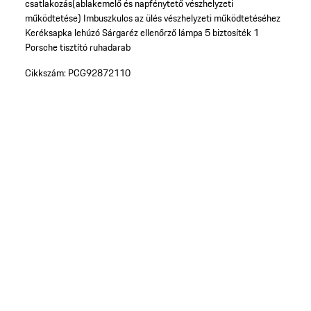
csatlakozás(ablakemelő és napfénytető vészhelyzeti
működtetése)
Imbuszkulcs az ülés vészhelyzeti működtetéséhez
Keréksapka lehúzó
Sárgaréz ellenőrző lámpa
5 biztosíték
1
Porsche tisztító ruhadarab
Cikkszám:
PCG92872110