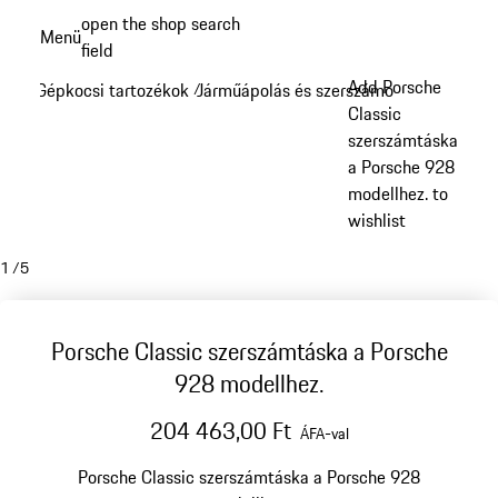
Ugrás
open the shop search
Menü
a
field
My sh
fő
Add Porsche
Gépkocsi tartozékok
Járműápolás és szerszámok
/
/
tartalomra
Classic
szerszámtáska
a Porsche 928
modellhez. to
wishlist
1
/
5
Porsche Classic szerszámtáska a Porsche
928 modellhez.
204 463,00 Ft
ÁFA-val
Porsche Classic szerszámtáska a Porsche 928