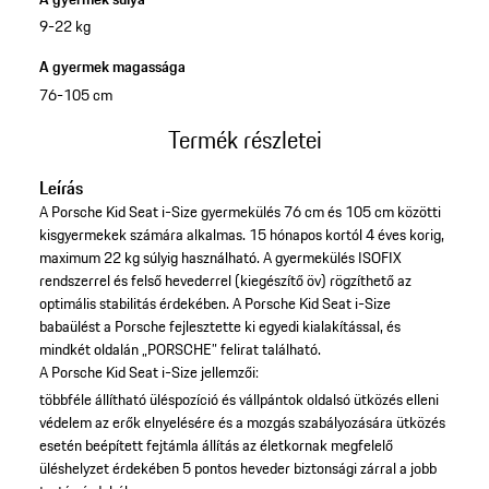
9-22 kg
A gyermek magassága
76-105 cm
Termék részletei
Leírás
A Porsche Kid Seat i-Size gyermekülés 76 cm és 105 cm közötti
kisgyermekek számára alkalmas. 15 hónapos kortól 4 éves korig,
maximum 22 kg súlyig használható. A gyermekülés ISOFIX
rendszerrel és felső hevederrel (kiegészítő öv) rögzíthető az
optimális stabilitás érdekében. A Porsche Kid Seat i-Size
babaülést a Porsche fejlesztette ki egyedi kialakítással, és
mindkét oldalán „PORSCHE” felirat található.
A Porsche Kid Seat i-Size jellemzői:
többféle állítható üléspozíció és vállpántok
oldalsó ütközés elleni
védelem az erők elnyelésére és a mozgás szabályozására ütközés
esetén
beépített fejtámla állítás az életkornak megfelelő
üléshelyzet érdekében
5 pontos heveder biztonsági zárral a jobb