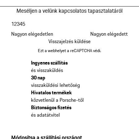
Meséljen a velünk kapcsolatos tapasztalatáról
1
2
3
4
5
Nagyon elégedetlen
Nagyon elégedett
Visszajelzés küldése
Ezt a webhelyet a reCAPTCHA védi.
Ingyenes szállítás
és visszaküldés
30 nap
visszaküldési lehetőség
Hivatalos termékek
közvetlenül a Porsche-től
Biztonságos fizetés
és adatátvitel
Módosítsa a szállítási országot