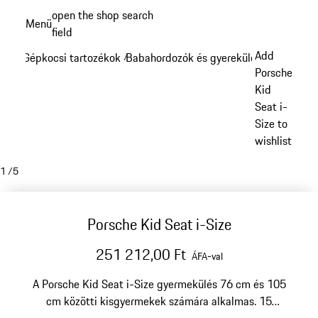
Ugrás
open the shop search
Menü
a
field
My sh
fő
Add
Gépkocsi tartozékok
Babahordozók és gyerekülések
/
/
tartalomra
Porsche
Kid
Seat i-
Size to
wishlist
1
/
5
Porsche Kid Seat i-Size
251 212,00 Ft
ÁFA-val
A Porsche Kid Seat i-Size gyermekülés 76 cm és 105
cm közötti kisgyermekek számára alkalmas. 15