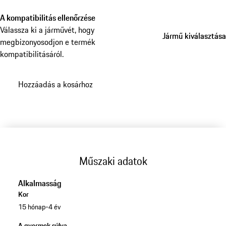
hónapos kortól 4 éves korig, maximum 22 kg súlyig
használható.
A kompatibilitás ellenőrzése
Válassza ki a járművét, hogy
Jármű kiválasztása
Jármű kiválasztása
megbizonyosodjon e termék
kompatibilitásáról.
Hozzáadás a kosárhoz
Műszaki adatok
Alkalmasság
Kor
15 hónap-4 év
A gyermek súlya