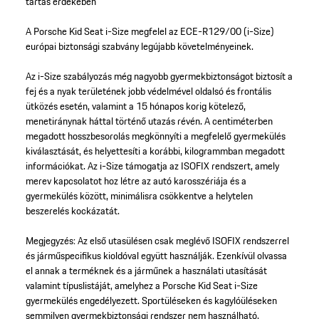
tartás érdekében
A Porsche Kid Seat i-Size megfelel az ECE-R129/00 (i-Size)
európai biztonsági szabvány legújabb követelményeinek.
Az i-Size szabályozás még nagyobb gyermekbiztonságot biztosít a
fej és a nyak területének jobb védelmével oldalsó és frontális
ütközés esetén, valamint a 15 hónapos korig kötelező,
menetiránynak háttal történő utazás révén. A centiméterben
megadott hosszbesorolás megkönnyíti a megfelelő gyermekülés
kiválasztását, és helyettesíti a korábbi, kilogrammban megadott
információkat. Az i-Size támogatja az ISOFIX rendszert, amely
merev kapcsolatot hoz létre az autó karosszériája és a
gyermekülés között, minimálisra csökkentve a helytelen
beszerelés kockázatát.
Megjegyzés: Az első utasülésen csak meglévő ISOFIX rendszerrel
és járműspecifikus kioldóval együtt használják. Ezenkívül olvassa
el annak a terméknek és a járműnek a használati utasítását
valamint típuslistáját, amelyhez a Porsche Kid Seat i-Size
gyermekülés engedélyezett. Sportüléseken és kagylóüléseken
semmilyen gyermekbiztonsági rendszer nem használható.