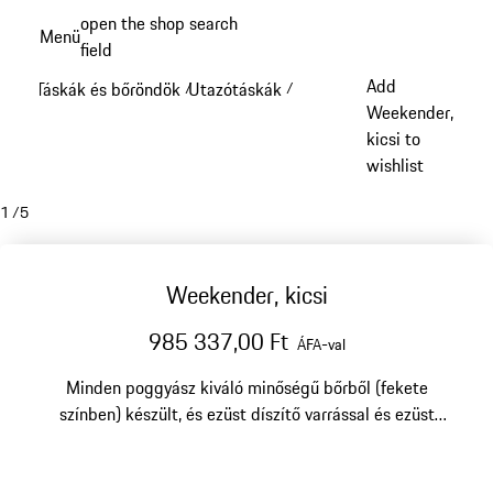
Ugrás
open the shop search
Menü
a
field
My sh
fő
Add
Táskák és bőröndök
Utazótáskák
/
/
tartalomra
Weekender,
kicsi to
wishlist
1
/
5
Weekender, kicsi
985 337,00 Ft
ÁFA-val
Minden poggyász kiváló minőségű bőrből (fekete
színben) készült, és ezüst díszítő varrással és ezüst
hátterű perforációval rendelkezik.