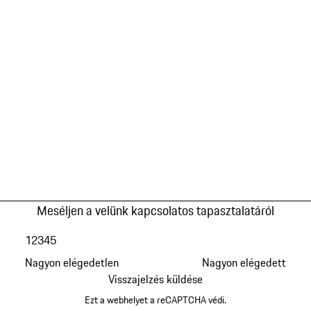
Meséljen a velünk kapcsolatos tapasztalatáról
1
2
3
4
5
Nagyon elégedetlen
Nagyon elégedett
Visszajelzés küldése
Ezt a webhelyet a reCAPTCHA védi.