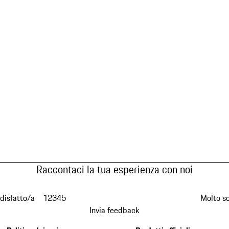
Raccontaci la tua esperienza con noi
disfatto/a
1
2
3
4
5
Molto s
Invia feedback