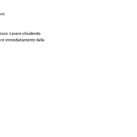
ere
secco. Lavare chiudendo
iere immediatamente dalla