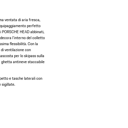
a ventata di aria fresca,
'equipaggiamento perfetto
a sci PORSCHE HEAD abbinati,
decora l'interno del colletto
ima flessibilità. Con la
a di ventilazione con
ascosta per lo skipass sulla
na ghetta antineve staccabile
petto e tasche laterali con
sigillate.