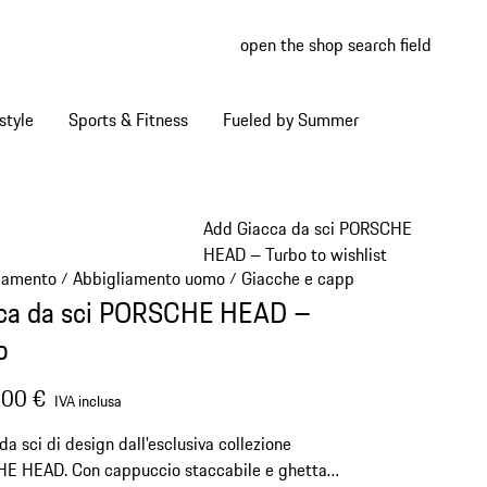
open the shop search field
My wish
My shop
style
Sports & Fitness
Fueled by Summer
Add Giacca da sci PORSCHE
HEAD – Turbo to wishlist
iamento
Abbigliamento uomo
Giacche e cappotti
/
/
/
ca da sci PORSCHE HEAD –
o
,00 €
IVA inclusa
da sci di design dall'esclusiva collezione
E HEAD. Con cappuccio staccabile e ghetta