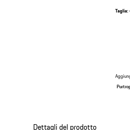
antinev
Taglia
:
torna
Aggiung
alle
varianti
Purtro
(Taglia
Dettagli del prodotto