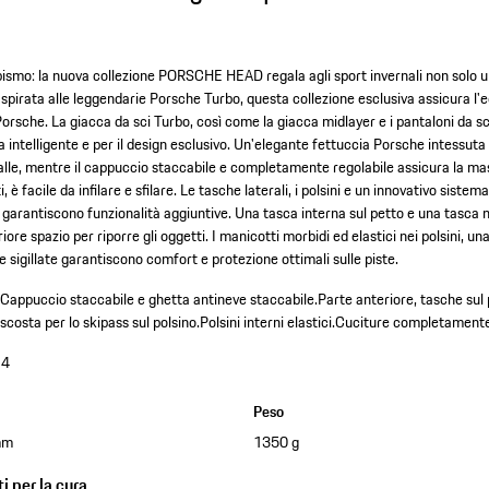
mpismo: la nuova collezione PORSCHE HEAD regala agli sport invernali non solo un
spirata alle leggendarie Porsche Turbo, questa collezione esclusiva assicura l
i Porsche. La giacca da sci Turbo, così come la giacca midlayer e i pantaloni d
a intelligente e per il design esclusivo. Un'elegante fettuccia Porsche intessuta 
palle, mentre il cappuccio staccabile e completamente regolabile assicura la mass
 è facile da infilare e sfilare. Le tasche laterali, i polsini e un innovativo sistem
garantiscono funzionalità aggiuntive. Una tasca interna sul petto e una tasca n
iore spazio per riporre gli oggetti. I manicotti morbidi ed elastici nei polsini, u
sigillate garantiscono comfort e protezione ottimali sulle piste.
.
Cappuccio staccabile e ghetta antineve staccabile.
Parte anteriore, tasche sul 
costa per lo skipass sul polsino.
Polsini interni elastici.
Cuciture completamente 
14
Peso
mm
1350 g
i per la cura