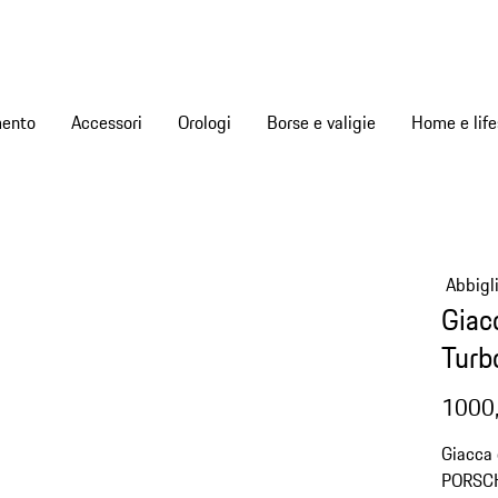
mento
Accessori
Orologi
Borse e valigie
Home e life
Abbigl
Giac
Turb
1000
Giacca 
PORSCH