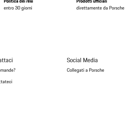
Politica dei resi
Prodotti ufficiali
entro 30 giorni
direttamente da Porsche
attaci
Social Media
omande?
Collegati a Porsche
ttateci