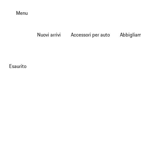
Passa
al
Menu
contenuto
principale
Nuovi arrivi
Accessori per auto
Abbiglia
Esaurito