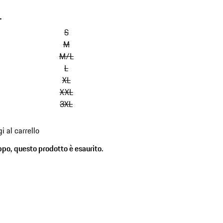
e. Con fodera calda.
-
salta
le
S
varianti
M
(Taglia)
M/L
L
XL
XXL
3XL
i al carrello
ppo, questo prodotto è esaurito.
)