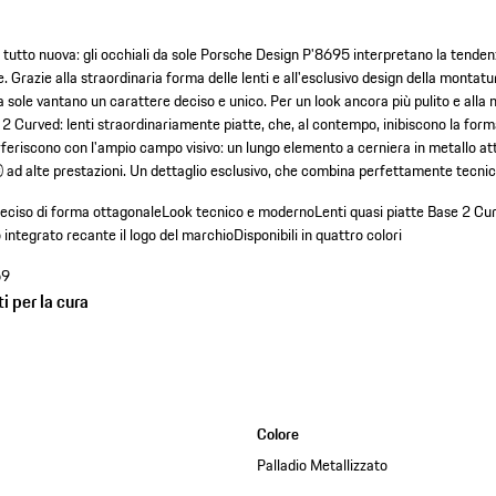
tutto nuova: gli occhiali da sole Porsche Design P'8695 interpretano la tenden
 Grazie alla straordinaria forma delle lenti e all'esclusivo design della montat
a sole vantano un carattere deciso e unico. Per un look ancora più pulito e alla 
e 2 Curved: lenti straordinariamente piatte, che, al contempo, inibiscono la forma
feriscono con l'ampio campo visivo: un lungo elemento a cerniera in metallo att
 ad alte prestazioni. Un dettaglio esclusivo, che combina perfettamente tecnica
deciso di forma ottagonale
Look tecnico e moderno
Lenti quasi piatte Base 2 Cu
o integrato recante il logo del marchio
Disponibili in quattro colori
69
i per la cura
Colore
Palladio Metallizzato