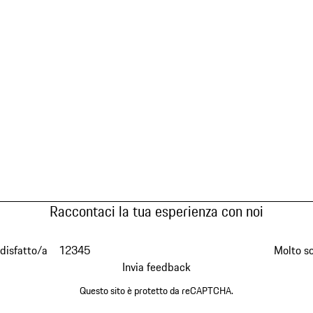
Raccontaci la tua esperienza con noi
disfatto/a
1
2
3
4
5
Molto s
Invia feedback
Questo sito è protetto da reCAPTCHA.