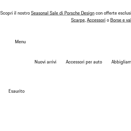
Scopri il nostro
Seasonal Sale di Porsche Design
con offerte esclus
Scarpe
,
Accessori
o
Borse e va
Passa
al
Menu
contenuto
principale
Nuovi arrivi
Accessori per auto
Abbiglia
Esaurito