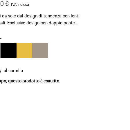
0 €
IVA inclusa
i da sole dal design di tendenza con lenti
ali. Esclusivo design con doppio ponte
to, lenti piatte e stanghette in RXP© con
 in metallo integrata.
-
Grigio Nardo
Colore
Nero
Colore
Oro
Colore
Palladio Metallizzato
i al carrello
ppo, questo prodotto è esaurito.