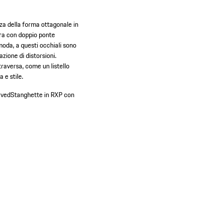
za della forma ottagonale in
ura con doppio ponte
moda, a questi occhiali sono
zione di distorsioni.
raversa, come un listello
 e stile.
rved
Stanghette in RXP con