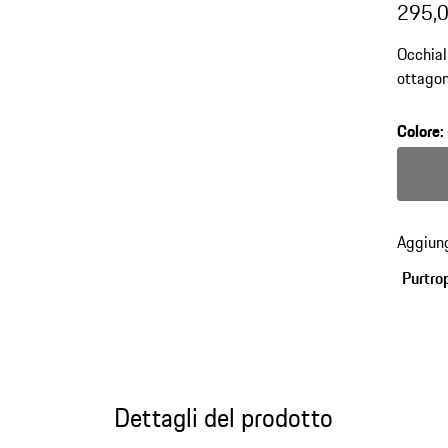
295,0
Occhial
ottagon
squadra
finitura
Colore
:
Colore
Aggiung
Purtro
Dettagli del prodotto