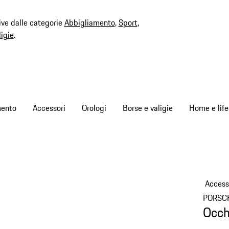
ive dalle categorie
Abbigliamento
,
Sport
,
ligie
.
mento
Accessori
Orologi
Borse e valigie
Home e life
Access
PORSC
Occh