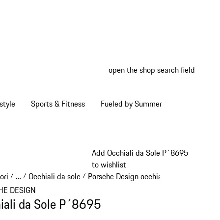
open the shop search field
My wish
My shop
style
Sports & Fitness
Fueled by Summer
Add Occhiali da Sole P´8695
to wishlist
ori
…
Occhiali da sole
Porsche Design occhiali da sole
/
/
/
/
Reveal collapsed breadcrumb items
HE DESIGN
iali da Sole P´8695