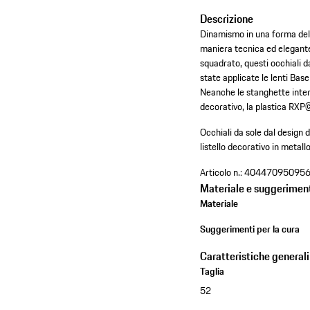
Descrizione
Dinamismo in una forma del 
maniera tecnica ed elegante.
squadrato, questi occhiali d
state applicate le lenti Bas
Neanche le stanghette inter
decorativo, la plastica RXP©
Occhiali da sole dal design 
listello decorativo in metall
Articolo n.:
40447095095
Materiale e suggeriment
Materiale
Suggerimenti per la cura
Caratteristiche generali
Taglia
52