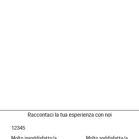
Raccontaci la tua esperienza con noi
1
2
3
4
5
Molto insoddisfatto/a
Molto soddisfatto/a