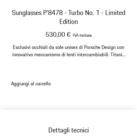
Sunglasses P'8478 - Turbo No. 1 - Limited
Edition
530,00 €
IVA inclusa
Esclusivi occhiali da sole unisex di Porsche Design con
innovativo meccanismo di lenti intercambiabili. Titanio
estremamente leggero e lenti in policarbonato
resistenti ai graffi e agli urti. Numero modello: P'8478.
Aggiungi al carrello
Dettagli tecnici