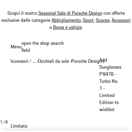
Scopri il nostro
Seasonal Sale di Porsche Design
con offerte
esclusive dalle categorie
Abbigliamento
,
Sport
,
Scarpe
,
Accessori
o
Borse e valigie
.
Passa
open the shop search
Menu
al
field
My sh
contenuto
Add
Accessori
…
Occhiali da sole
Porsche Design occhiali da sol
/
/
/
principale
Reveal collapsed breadcrumb items
Sunglasses
P'8478 -
Turbo No.
1 -
Limited
Edition to
wishlist
1
/
8
Limitato