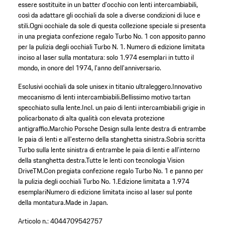
essere sostituite in un batter d'occhio con lenti intercambiabili,
così da adattare gli occhiali da sole a diverse condizioni di luce e
stili.Ogni occhiale da sole di questa collezione speciale si presenta
in una pregiata confezione regalo Turbo No. 1 con apposito panno
per la pulizia degli occhiali Turbo N. 1. Numero di edizione limitata
inciso al laser sulla montatura: solo 1.974 esemplari in tutto il
mondo, in onore del 1974, l'anno dell'anniversario.
Esclusivi occhiali da sole unisex in titanio ultraleggero.
Innovativo
meccanismo di lenti intercambiabili.
Bellissimo motivo tartan
specchiato sulla lente.
Incl. un paio di lenti intercambiabili grigie in
policarbonato di alta qualità con elevata protezione
antigraffio.
Marchio Porsche Design sulla lente destra di entrambe
le paia di lenti e all'esterno della stanghetta sinistra.
Sobria scritta
Turbo sulla lente sinistra di entrambe le paia di lenti e all'interno
della stanghetta destra.
Tutte le lenti con tecnologia Vision
DriveTM.
Con pregiata confezione regalo Turbo No. 1 e panno per
la pulizia degli occhiali Turbo No. 1.
Edizione limitata a 1.974
esemplari
Numero di edizione limitata inciso al laser sul ponte
della montatura.
Made in Japan.
Articolo n.:
4044709542757