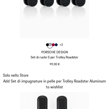
Colore
+
2
Colore
Colore
Colore
Colore
Nero
Argento
Rosso Carminio
Blu Scuro
PORSCHE DESIGN
Set di ruote S per Trolley Roadster
99,00 €
Nero
Diapositiva 20 di 20
Solo nello Store
Add Set di impugnature in pelle per Trolley Roadster Aluminum
to wishlist