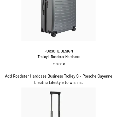
PORSCHE DESIGN
Trolley L Roadster Hardcase
713,00 €
Grigio
Diapositiva 6 di 20
Add Roadster Hardcase Business Trolley S - Porsche Cayenne
Electric Lifestyle to wishlist