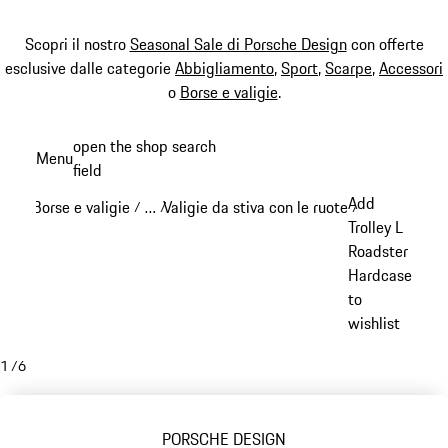
Scopri il nostro
Seasonal Sale di Porsche Design
con offerte
esclusive dalle categorie
Abbigliamento
,
Sport
,
Scarpe
,
Accessori
o
Borse e valigie
.
Passa
open the shop search
Menu
al
field
My sh
contenuto
Add
Borse e valigie
…
Valigie da stiva con le ruote
Porsche Design
/
/
/
principale
Reveal collapsed breadcrumb items
Trolley L
Roadster
Hardcase
to
wishlist
1
/
6
PORSCHE DESIGN