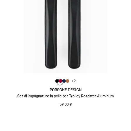
Colore
+
2
Colore
Colore
Colore
Colore
Nero
Rosso Carminio
Blu Scuro
Cognac
PORSCHE DESIGN
Set di impugnature in pelle per Trolley Roadster Aluminum
59,00 €
Nero
Torna
all'inizio
della