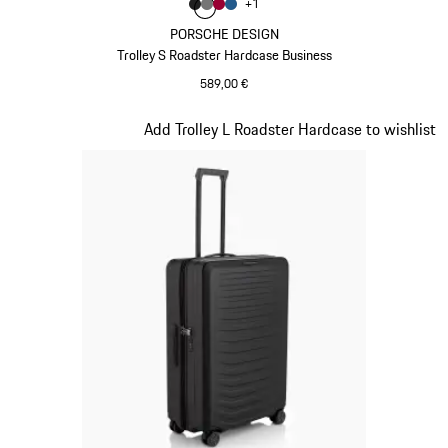
Colore
+
1
Colore
Colore
Colore
Colore
Nero Opaco
Grigio Nardo
Rosso Carminio
Blu Opaco
PORSCHE DESIGN
Trolley S Roadster Hardcase Business
589,00 €
Nero Opaco
Diapositiva 2 di 20
Add Trolley L Roadster Hardcase to wishlist