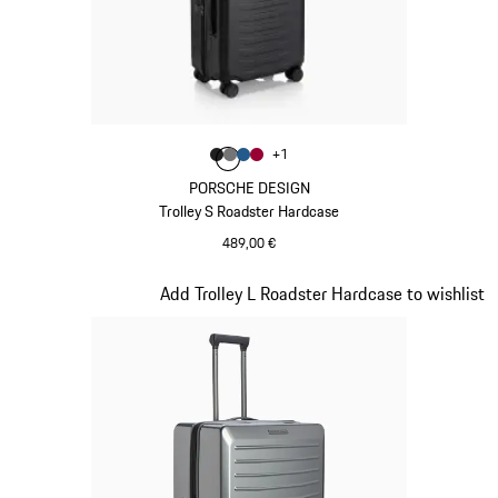
Colore
+
1
Colore
Colore
Colore
Colore
Nero Opaco
Grigio Nardo
Blu Opaco
Rosso Carminio
PORSCHE DESIGN
Trolley S Roadster Hardcase
489,00 €
Nero Opaco
Diapositiva 5 di 20
Add Trolley L Roadster Hardcase to wishlist