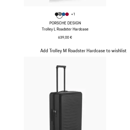
Colore
+
1
Colore
Colore
Colore
Colore
Nero Opaco
Grigio Nardo
Blu Opaco
Rosso Carminio
PORSCHE DESIGN
Trolley L Roadster Hardcase
639,00 €
Nero Opaco
Diapositiva 3 di 20
Add Trolley M Roadster Hardcase to wishlist