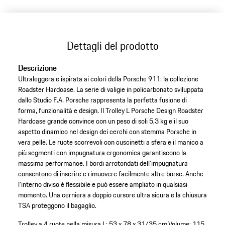
Dettagli del prodotto
Descrizione
Ultraleggera e ispirata ai colori della Porsche 911: la collezione
Roadster Hardcase. La serie di valigie in policarbonato sviluppata
dallo Studio F.A. Porsche rappresenta la perfetta fusione di
forma, funzionalità e design. Il Trolley L Porsche Design Roadster
Hardcase grande convince con un peso di soli 5,3 kg e il suo
aspetto dinamico nel design dei cerchi con stemma Porsche in
vera pelle. Le ruote scorrevoli con cuscinetti a sfera e il manico a
più segmenti con impugnatura ergonomica garantiscono la
massima performance. I bordi arrotondati dell'impugnatura
consentono di inserire e rimuovere facilmente altre borse. Anche
l'interno diviso è flessibile e può essere ampliato in qualsiasi
momento. Una cerniera a doppio cursore ultra sicura e la chiusura
TSA proteggono il bagaglio.
Trolley a 4 ruote nella misura L: 53 x 78 x 31/35 cm.
Volume: 115