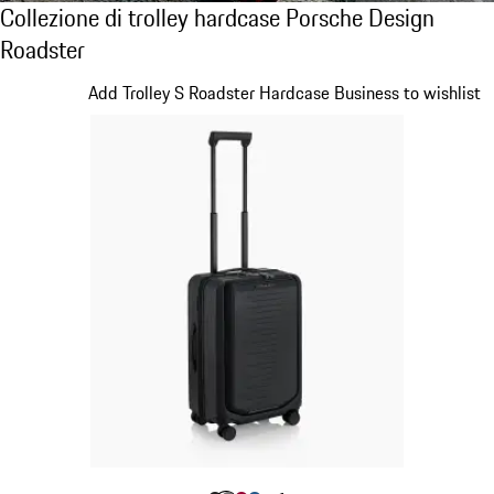
Collezione di trolley hardcase Porsche Desi
Collezione di trolley hardcase Porsche Design
Roadster
Diapositiva 1 di 20
Add Trolley S Roadster Hardcase Business to wishlist