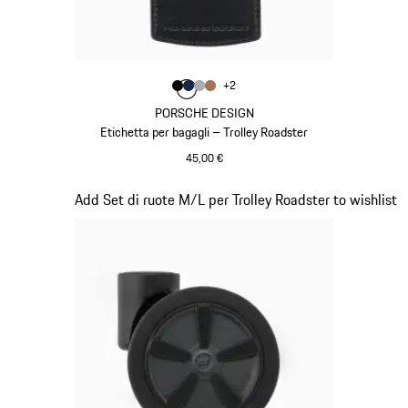
Colore
+
2
Colore
Colore
Colore
Colore
Nero
Blu Scuro
Grigio
Cognac
PORSCHE DESIGN
Etichetta per bagagli – Trolley Roadster
45,00 €
Nero
Diapositiva 18 di 20
Add Set di ruote M/L per Trolley Roadster to wishlist