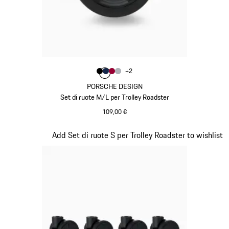
Colore
+
2
Colore
Colore
Colore
Colore
Nero
Blu Scuro
Rosso Carminio
Argento
PORSCHE DESIGN
Set di ruote M/L per Trolley Roadster
109,00 €
Nero
Diapositiva 19 di 20
Add Set di ruote S per Trolley Roadster to wishlist