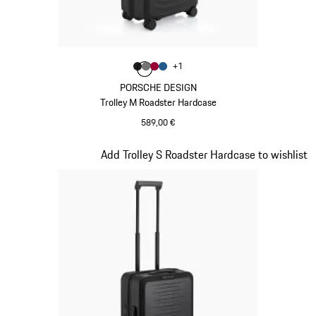
Colore
+
1
Colore
Colore
Colore
Colore
Nero Opaco
Grigio Nardo
Rosso Carminio
Blu Opaco
PORSCHE DESIGN
Trolley M Roadster Hardcase
589,00 €
Nero Opaco
Diapositiva 4 di 20
Add Trolley S Roadster Hardcase to wishlist