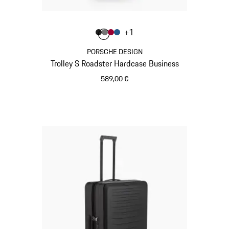
Colore
+
1
Colore
Colore
Colore
Colore
Nero Opaco
Grigio Nardo
Rosso Carminio
Blu Opaco
PORSCHE DESIGN
Trolley S Roadster Hardcase Business
589,00 €
Nero Opaco