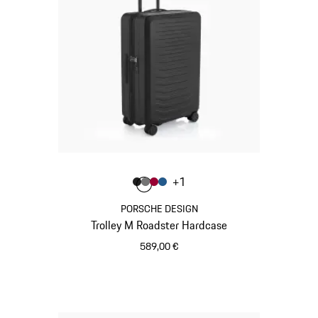
Colore
+
1
Colore
Colore
Colore
Colore
Nero Opaco
Grigio Nardo
Rosso Carminio
Blu Opaco
PORSCHE DESIGN
Trolley M Roadster Hardcase
589,00 €
Nero Opaco