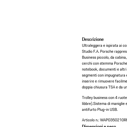
Descrizione
Ultraleggera e ispirata ai c
Studio F.A. Porsche rappres
Business piccolo, da cabina
cerchi con stemma Porsche in
notebook, documenti e altri 
segmenti con impugnatura e
inserire e rimuovere facilme
doppia chiusura TSA e da un
Trolley business con 4 ruot
libbre).
Sistema di maniglie 
antifurto Plug-in USB.
Articolo n.:
WAP0350210R
Dimensioni e peso