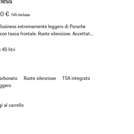
ness
0 €
IVA inclusa
 Business estremamente leggero di Porsche
con tasca frontale. Ruote silenziose. Accettato
gaglio a mano dalla maggior parte delle
nie aeree.
:
45 litri
carbonato
Ruote silenziose
TSA integrato
eggero
i al carrello