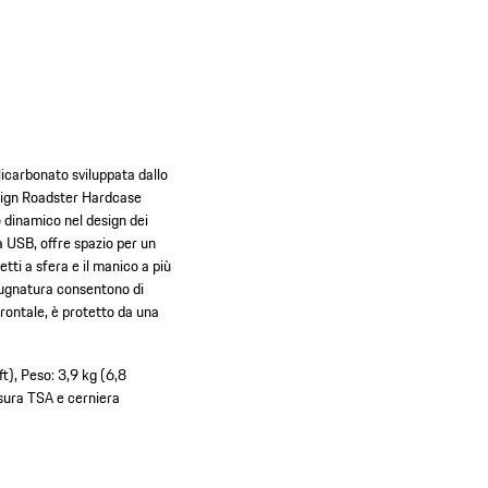
olicarbonato sviluppata dallo
esign Roadster Hardcase
o dinamico nel design dei
a USB, offre spazio per un
tti a sfera e il manico a più
pugnatura consentono di
frontale, è protetto da una
ft), Peso: 3,9 kg (6,8
sura TSA e cerniera