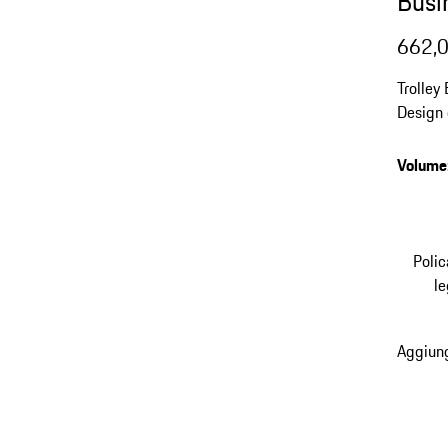
Busi
662,0
Trolley
Design 
come ba
compag
Volume
Poli
l
Aggiung