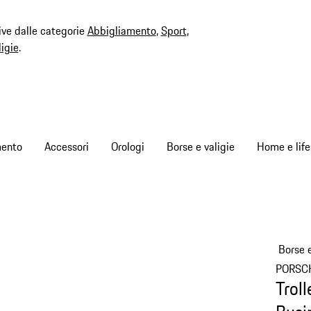
ive dalle categorie
Abbigliamento
,
Sport
,
ligie
.
mento
Accessori
Orologi
Borse e valigie
Home e life
Borse e
PORSC
Trol