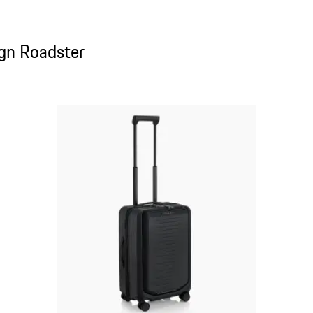
gn Roadster
ign Roadster