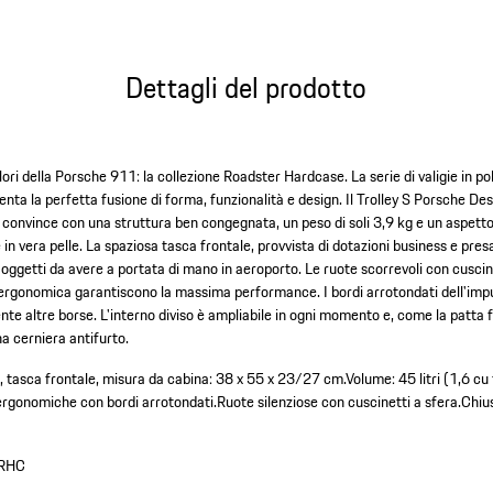
Dettagli del prodotto
olori della Porsche 911: la collezione Roadster Hardcase. La serie di valigie in p
enta la perfetta fusione di forma, funzionalità e design. Il Trolley S Porsche D
, convince con una struttura ben congegnata, un peso di soli 3,9 kg e un aspett
 vera pelle. La spaziosa tasca frontale, provvista di dotazioni business e pres
oggetti da avere a portata di mano in aeroporto. Le ruote scorrevoli con cuscine
rgonomica garantiscono la massima performance. I bordi arrotondati dell'im
nte altre borse. L'interno diviso è ampliabile in ogni momento e, come la patta 
a cerniera antifurto.
e, tasca frontale, misura da cabina: 38 x 55 x 23/27 cm.
Volume: 45 litri (1,6 cu 
ergonomiche con bordi arrotondati.
Ruote silenziose con cuscinetti a sfera.
Chiu
RHC