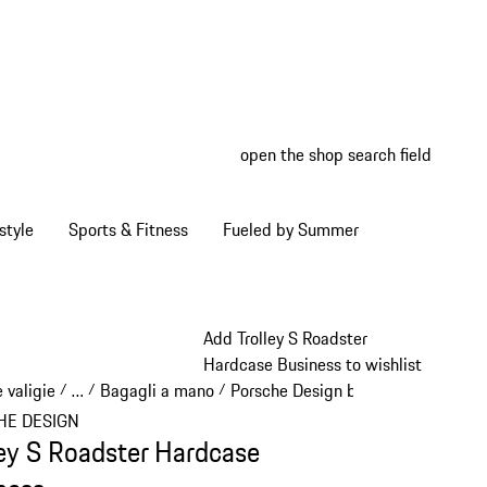
open the shop search field
My wish
My shop
style
Sports & Fitness
Fueled by Summer
Add Trolley S Roadster
Hardcase Business to wishlist
 valigie
…
Bagagli a mano
Porsche Design bagagli a mano
/
/
/
/
Reveal collapsed breadcrumb items
HE DESIGN
ley S Roadster Hardcase