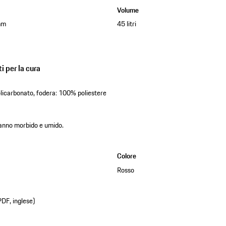
Volume
mm
45 litri
i per la cura
licarbonato, fodera: 100% poliestere
 panno morbido e umido.
Colore
Rosso
PDF, inglese)