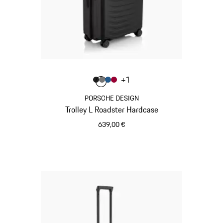
Colore
+
1
Colore
Colore
Colore
Colore
Nero Opaco
Grigio Nardo
Blu Opaco
Rosso Carminio
PORSCHE DESIGN
Trolley L Roadster Hardcase
639,00 €
Nero Opaco