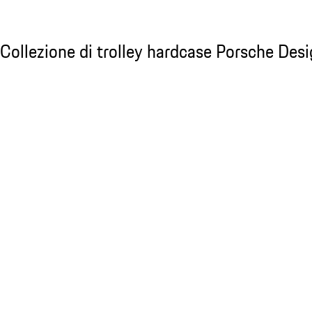
Vedere la collezione
Collezione di trolley hardcase Porsche Desi
Collezione di trolley hardcase Porsche Des
Diapositiva 1 di 20