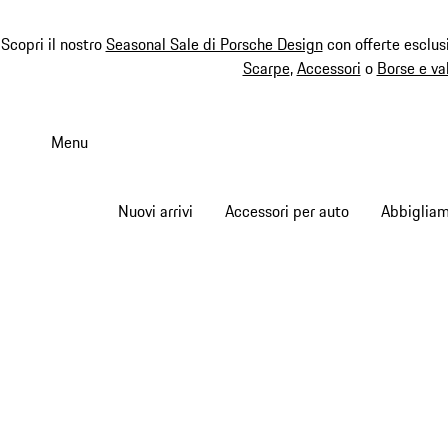
Scopri il nostro
Seasonal Sale di Porsche Design
con offerte esclus
Scarpe
,
Accessori
o
Borse e va
Passa
al
Menu
contenuto
principale
Nuovi arrivi
Accessori per auto
Abbiglia