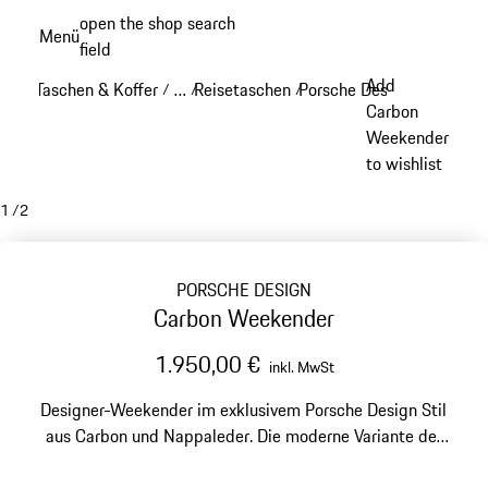
Zum
open the shop search
Menü
Hauptinhalt
field
My sh
springen
Add
Taschen & Koffer
…
Reisetaschen
Porsche Design Reisetasc
/
/
/
Reveal collapsed breadcrumb items
Carbon
Weekender
to wishlist
1
/
2
PORSCHE DESIGN
Carbon Weekender
1.950,00 €
inkl. MwSt
Designer-Weekender im exklusivem Porsche Design Stil
aus Carbon und Nappaleder. Die moderne Variante der
klassischen Herren-Reisetasche für Männer mit Stil.