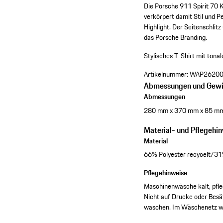
Die Porsche 911 Spirit 70 
verkörpert damit Stil und 
Highlight. Der Seitenschlit
das Porsche Branding.
Stylisches T-Shirt mit ton
Artikelnummer:
WAP2620
Abmessungen und Gewi
Abmessungen
280 mm x 370 mm x 85 m
Material- und Pflegehi
Material
66% Polyester recycelt/31
Pflegehinweise
Maschinenwäsche kalt, pfleg
Nicht auf Drucke oder Besä
waschen. Im Wäschenetz w