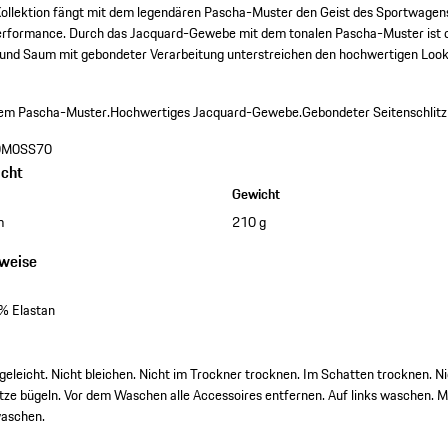
Kollektion fängt mit dem legendären Pascha-Muster den Geist des Sportwagens
Performance. Durch das Jacquard-Gewebe mit dem tonalen Pascha-Muster ist d
z und Saum mit gebondeter Verarbeitung unterstreichen den hochwertigen Look.
alem Pascha-Muster.
Hochwertiges Jacquard-Gewebe.
Gebondeter Seitenschlit
0M0SS70
cht
Gewicht
m
210 g
nweise
% Elastan
eleicht. Nicht bleichen. Nicht im Trockner trocknen. Im Schatten trocknen. N
tze bügeln. Vor dem Waschen alle Accessoires entfernen. Auf links waschen. M
aschen.