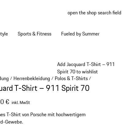
open the shop search field
My wish
My shop
tyle
Sports & Fitness
Fueled by Summer
Add Jacquard T-Shirt – 911
Spirit 70 to wishlist
dung
Herrenbekleidung
Polos & T-Shirts
/
/
/
uard T-Shirt – 911 Spirit 70
0 €
inkl. MwSt
hes T-Shirt von Porsche mit hochwertigem
rd-Gewebe.