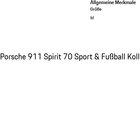
Allgemeine Merkmale
Größe
M
Kollektion ansehen
Porsche 911 Spirit 70 Sport & Fußball Kolle
Porsche 911 Spirit 70 Sport & Fußball Koll
Slide 1 von 7