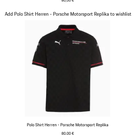
80,00 €
schwarz
Slide 10 von 20
Add Polo Shirt Herren - Porsche Motorsport Replika to wishlist
Polo Shirt Herren - Porsche Motorsport Replika
80,00 €