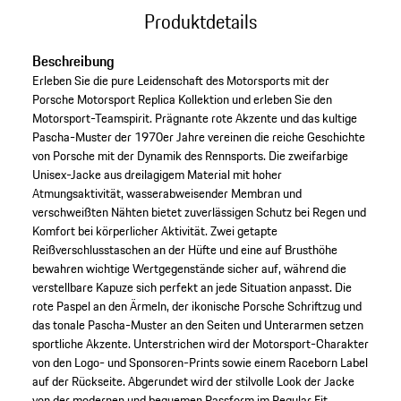
Produktdetails
Beschreibung
Erleben Sie die pure Leidenschaft des Motorsports mit der
Porsche Motorsport Replica Kollektion und erleben Sie den
Motorsport-Teamspirit. Prägnante rote Akzente und das kultige
Pascha-Muster der 1970er Jahre vereinen die reiche Geschichte
von Porsche mit der Dynamik des Rennsports. Die zweifarbige
Unisex-Jacke aus dreilagigem Material mit hoher
Atmungsaktivität, wasserabweisender Membran und
verschweißten Nähten bietet zuverlässigen Schutz bei Regen und
Komfort bei körperlicher Aktivität. Zwei getapte
Reißverschlusstaschen an der Hüfte und eine auf Brusthöhe
bewahren wichtige Wertgegenstände sicher auf, während die
verstellbare Kapuze sich perfekt an jede Situation anpasst. Die
rote Paspel an den Ärmeln, der ikonische Porsche Schriftzug und
das tonale Pascha-Muster an den Seiten und Unterarmen setzen
sportliche Akzente. Unterstrichen wird der Motorsport-Charakter
von den Logo- und Sponsoren-Prints sowie einem Raceborn Label
auf der Rückseite. Abgerundet wird der stilvolle Look der Jacke
von der modernen und bequemen Passform im Regular Fit.