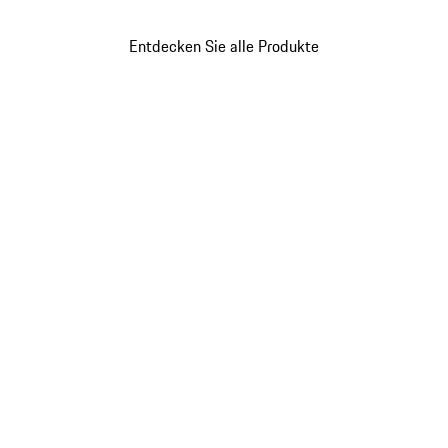
schwarz
Entdecken Sie alle Produkte
Gehe
zurück
an
den
Anfang
der
Produktgalerie