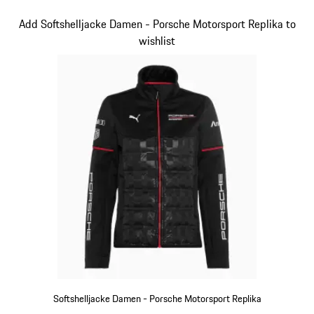
schwarz
Slide 12 von 20
Add Softshelljacke Damen - Porsche Motorsport Replika to
wishlist
Softshelljacke Damen - Porsche Motorsport Replika