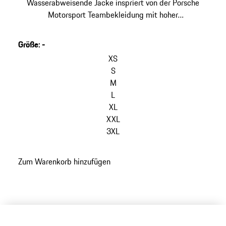
Wasserabweisende Jacke inspriert von der Porsche
Motorsport Teambekleidung mit hoher
Atmungsaktivität.
Größe
:
-
Varianten
überspringen
XS
(Größe)
S
M
L
XL
XXL
3XL
zurück
Zum Warenkorb hinzufügen
zu
Varianten
(Größe)