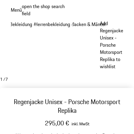
Zum
open the shop search
Menü
Hauptinhalt
field
My sh
springen
Add
Bekleidung
Herrenbekleidung
Jacken & Mäntel
/
/
/
Regenjacke
Unisex -
Porsche
Motorsport
Replika to
wishlist
1
/
7
Regenjacke Unisex - Porsche Motorsport
Replika
295,00 €
inkl. MwSt