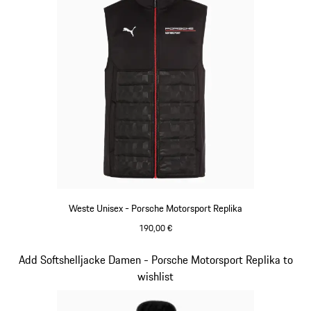
Weste Unisex - Porsche Motorsport Replika
190,00 €
schwarz
Slide 12 von 20
Add Softshelljacke Damen - Porsche Motorsport Replika to
wishlist