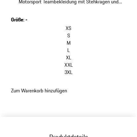
Motorsport Teambekleidung mit Stehkragen und
horizontaler Steppung.
Größe
:
-
Varianten
überspringen
XS
(Größe)
S
M
L
XL
XXL
3XL
zurück
Zum Warenkorb hinzufügen
zu
Varianten
(Größe)
Produktdetails