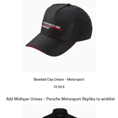
Baseball Cap Unisex - Motorsport
29,00 €
schwarz
Slide 4 von 20
Add Midlayer Unisex - Porsche Motorsport Replika to wishlist