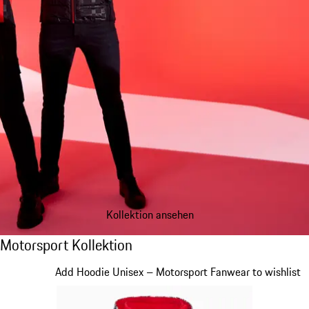
Kollektion ansehen
Motorsport Kollektion
Motorsport Kollektion
Slide 1 von 20
Add Hoodie Unisex – Motorsport Fanwear to wishlist