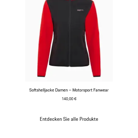
Softshelljacke Damen – Motorsport Fanwear
140,00 €
schwarz
Entdecken Sie alle Produkte
Gehe
zurück