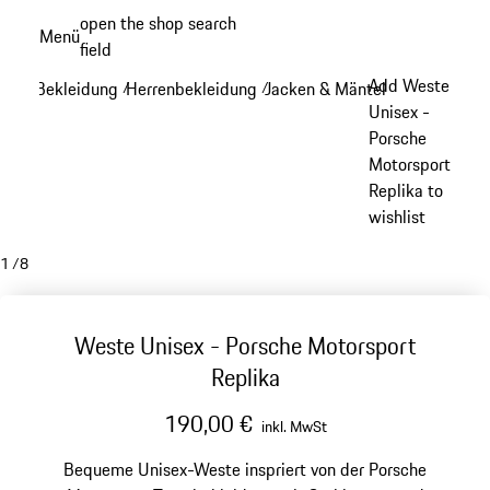
Zum
open the shop search
Menü
Hauptinhalt
field
My sh
springen
Add Weste
Bekleidung
Herrenbekleidung
Jacken & Mäntel
/
/
/
Unisex -
Porsche
Motorsport
Replika to
wishlist
1
/
8
Weste Unisex - Porsche Motorsport
Replika
190,00 €
inkl. MwSt
Bequeme Unisex-Weste inspriert von der Porsche