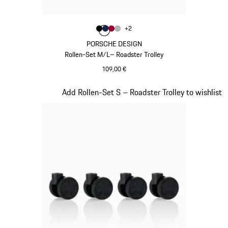
Farbe
+
2
Farbe
Farbe
Farbe
schwarz
Farbe
dunkelblau
karminrot
silber
PORSCHE DESIGN
Rollen-Set M/L– Roadster Trolley
109,00 €
schwarz
Slide 19 von 20
Add Rollen-Set S – Roadster Trolley to wishlist