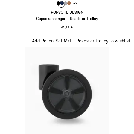
Farbe
+
2
Farbe
Farbe
Farbe
schwarz
Farbe
dunkelblau
grau
cognac
PORSCHE DESIGN
Gepäckanhänger – Roadster Trolley
45,00 €
schwarz
Slide 18 von 20
Add Rollen-Set M/L– Roadster Trolley to wishlist