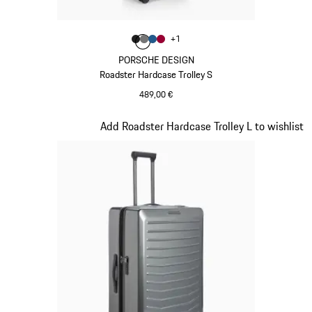
Farbe
+
1
Farbe
Farbe
Farbe
mattschwarz
Farbe
nardograu
mattblau
karminrot
PORSCHE DESIGN
Roadster Hardcase Trolley S
489,00 €
mattschwarz
Slide 5 von 20
Add Roadster Hardcase Trolley L to wishlist