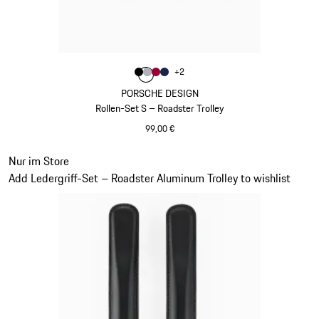
Farbe
+
2
Farbe
Farbe
Farbe
schwarz
Farbe
silber
karminrot
dunkelblau
PORSCHE DESIGN
Rollen-Set S – Roadster Trolley
99,00 €
schwarz
Slide 20 von 20
Nur im Store
Add Ledergriff-Set – Roadster Aluminum Trolley to wishlist