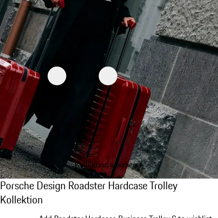
Kollektion ansehen
Porsche Design Roadster Hardcase Trolley K
Porsche Design Roadster Hardcase Trolley
Kollektion