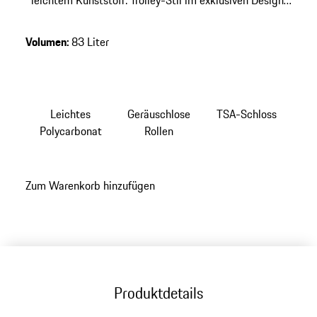
leichtem Kunststoff. Trolley-Stil im exklusiven Design.
Laufruhige Rollen und integriertes TSA-Schloss.
Volumen
:
83 Liter
Leichtes
Geräuschlose
TSA-Schloss
Polycarbonat
Rollen
Zum Warenkorb hinzufügen
Produktdetails