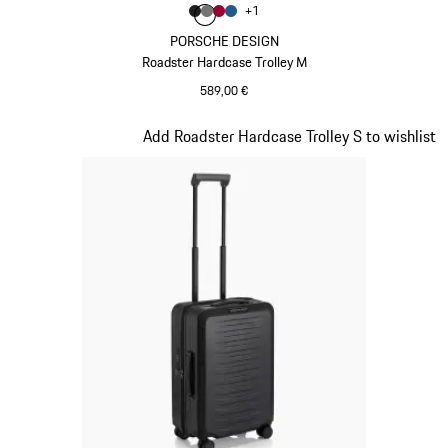
Farbe
+
1
Farbe
Farbe
Farbe
mattschwarz
Farbe
nardograu
karminrot
mattblau
PORSCHE DESIGN
Roadster Hardcase Trolley M
589,00 €
mattschwarz
Slide 4 von 20
Add Roadster Hardcase Trolley S to wishlist