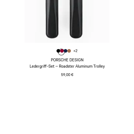
Farbe
+
2
Farbe
Farbe
Farbe
schwarz
Farbe
karminrot
dunkelblau
cognac
PORSCHE DESIGN
Ledergriff-Set – Roadster Aluminum Trolley
59,00 €
schwarz
Gehe
zurück
an
den
Anfang
der
Produktgalerie