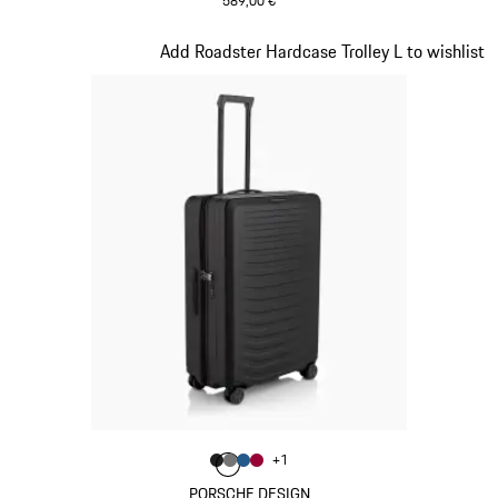
589,00 €
mattschwarz
Slide 2 von 20
Add Roadster Hardcase Trolley L to wishlist
Farbe
+
1
Farbe
Farbe
Farbe
mattschwarz
Farbe
nardograu
mattblau
karminrot
PORSCHE DESIGN