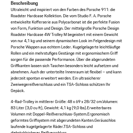
Beschreibung
Ultraleicht und inspiriert von den Farben des Porsche 911: die
Roadster Hardcase Kollektion. Die vom Studio F. A. Porsche
entwickelte Kofferserie aus Polycarbonat ist die perfekte Fusion
von Form, Funktion und Design. Der mittelgroße Porsche Design
Roadster Hardcase 4W Trolley M begeistert mit einem Gewicht
von nur 4,1 kg und seinem dynamischen Look im Felgendesign mit
Porsche Wappen aus echtem Leder. Kugelgelagerte leichtläufige
Rollen und ein mehrstufiges Gestänge mit ergonomischem Griff
sorgen für die passende Performance. Über die abgerundeten
Griffkanten lassen sich Taschen besonders leicht aufsetzen und
abnehmen. Auch der unterteilte Innenraum ist flexibel – und kann
jederzeit spontan erweitert werden. Ein ultrasicherer
Zweiwegereißverschluss und ein TSA-Schloss schützen Ihr
Gepäck.
4-Rad-Trolley in mittlerer Größe: 48 x 69 x 28/32 cm.
Volumen:
83 Liter (3,0 cu ft), Gewicht: 4,1 kg (9,0 lbs).
Erweiterbares
Volumen mit Doppel-Reißverschluss-System.
Ergonomisch
geformtes Griffsystem mit abgerundeten Kanten.
Geräuschlos
laufende kugelgelagerte Räder.
TSA-Schloss und
diebstahlsicherer Reißverschluss.