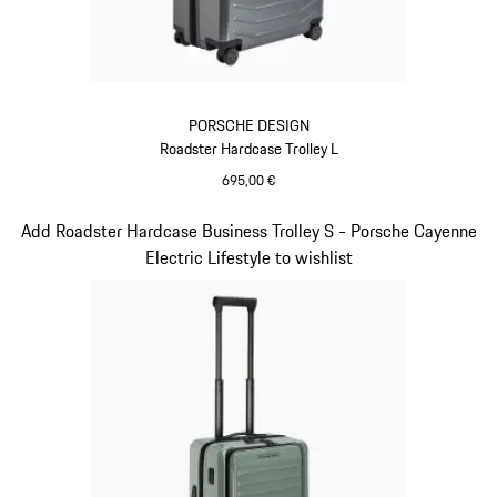
PORSCHE DESIGN
Roadster Hardcase Trolley L
695,00 €
grau
Slide 6 von 20
Add Roadster Hardcase Business Trolley S - Porsche Cayenne
Electric Lifestyle to wishlist