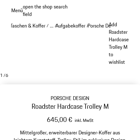
Zum
open the shop search
Menü
Hauptinhalt
field
My sh
springen
Add
Taschen & Koffer
…
Aufgabekoffer
Porsche Design Aufgabek
/
/
/
Reveal collapsed breadcrumb items
Roadster
Hardcase
Trolley M
to
wishlist
1
/
6
PORSCHE DESIGN
Roadster Hardcase Trolley M
645,00 €
inkl. MwSt
Mittelgroßer, erweiterbarer Designer-Koffer aus