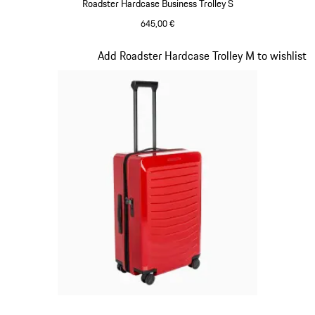
Roadster Hardcase Business Trolley S
645,00 €
oakgrünmetallic
Slide 13 von 20
Add Roadster Hardcase Trolley M to wishlist