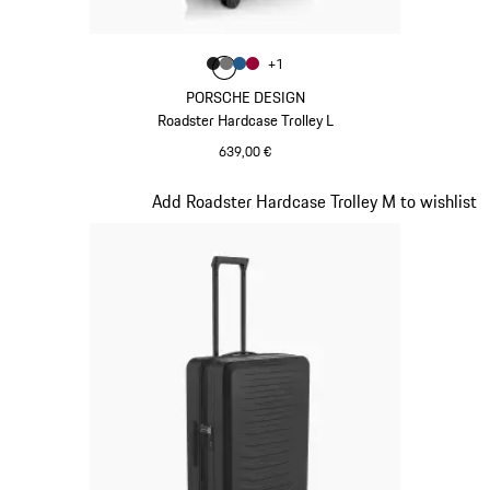
Farbe
+
1
Farbe
Farbe
Farbe
mattschwarz
Farbe
nardograu
mattblau
karminrot
PORSCHE DESIGN
Roadster Hardcase Trolley L
639,00 €
mattschwarz
Slide 3 von 20
Add Roadster Hardcase Trolley M to wishlist