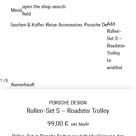
Zum
open the shop search
Menü
Hauptinhalt
field
My sh
springen
Add
Taschen & Koffer
Reise Accessoires
Porsche Design Reise Acc
/
/
Rollen-
Set S –
Roadster
Trolley
to
wishlist
1
/
5
Ausverkauft
PORSCHE DESIGN
Rollen-Set S – Roadster Trolley
99,00 €
inkl. MwSt