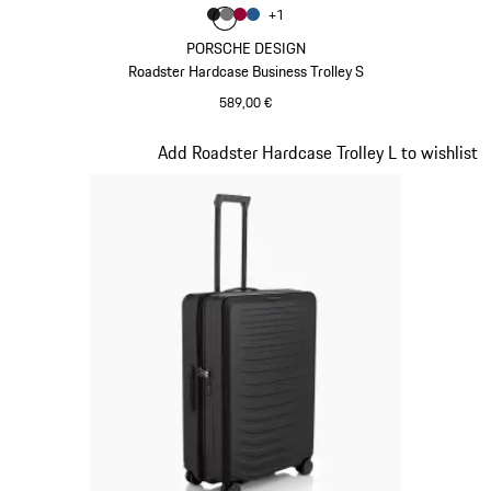
Farbe
+
1
Farbe
Farbe
Farbe
mattschwarz
Farbe
nardograu
karminrot
mattblau
PORSCHE DESIGN
Roadster Hardcase Business Trolley S
589,00 €
mattschwarz
Slide 2 von 20
Add Roadster Hardcase Trolley L to wishlist