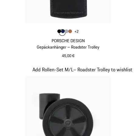
Farbe
+
2
Farbe
Farbe
Farbe
schwarz
Farbe
dunkelblau
grau
cognac
PORSCHE DESIGN
Gepäckanhänger – Roadster Trolley
45,00 €
schwarz
Slide 18 von 20
Add Rollen-Set M/L– Roadster Trolley to wishlist