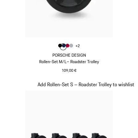
Farbe
+
2
Farbe
Farbe
Farbe
schwarz
Farbe
dunkelblau
karminrot
silber
PORSCHE DESIGN
Rollen-Set M/L– Roadster Trolley
109,00 €
schwarz
Slide 19 von 20
Add Rollen-Set S – Roadster Trolley to wishlist