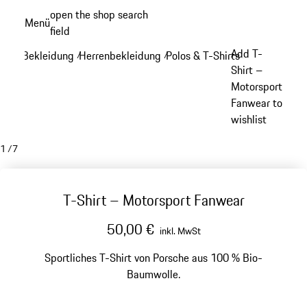
Zum
open the shop search
Menü
Hauptinhalt
field
My sh
springen
Add T-
Bekleidung
Herrenbekleidung
Polos & T-Shirts
/
/
/
Shirt –
Motorsport
Fanwear to
wishlist
1
/
7
T-Shirt – Motorsport Fanwear
50,00 €
inkl. MwSt
Sportliches T-Shirt von Porsche aus 100 % Bio-
Baumwolle.