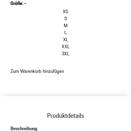
Größe
:
-
Varianten
überspringen
XS
(Größe)
S
M
L
XL
XXL
3XL
zurück
Zum Warenkorb hinzufügen
zu
Varianten
(Größe)
Produktdetails
Beschreibung