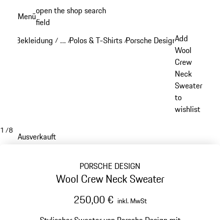
Zum
open the shop search
Menü
Hauptinhalt
field
My sh
springen
Add
Bekleidung
…
Polos & T-Shirts
Porsche Design Polos & Shir
/
/
/
Reveal collapsed breadcrumb items
Wool
Crew
Neck
Sweater
to
wishlist
1
/
8
Ausverkauft
PORSCHE DESIGN
Wool Crew Neck Sweater
250,00 €
inkl. MwSt