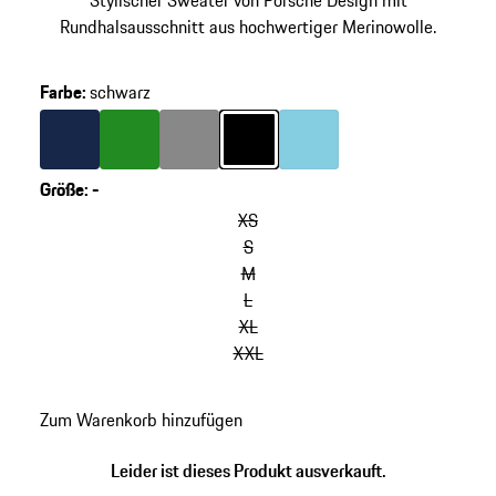
Stylischer Sweater von Porsche Design mit
Rundhalsausschnitt aus hochwertiger Merinowolle.
Farbe
:
schwarz
Farbe
dunkelblau
Farbe
grün
Farbe
dunkelgrau
Farbe
schwarz
Farbe
hellblau
Größe
:
-
XS
S
M
L
XL
XXL
Zum Warenkorb hinzufügen
Leider ist dieses Produkt ausverkauft.