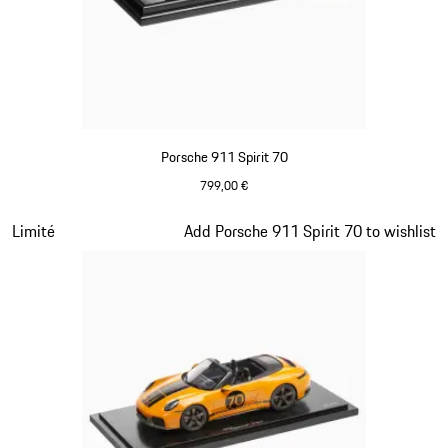
Porsche 911 Spirit 70
799,00 €
Olive Green
Diapositive 13 sur 20
Limité
Add Porsche 911 Spirit 70 to wishlist