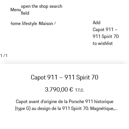
Aller
open the shop search
Menu
au
field
My sh
contenu
Add
Home lifestyle
Maison
/
/
principal
Capot 911 –
911 Spirit 70
to wishlist
1
/
1
Capot 911 – 911 Spirit 70
3.790,00 €
T.T.C.
Capot avant d’origine de la Porsche 911 historique
(type G) au design de la 911 Spirit 70. Magnétique,
avec système d’accrochage pour fixation murale.
Fabrication sur commande, temps de livraison jusqu'à