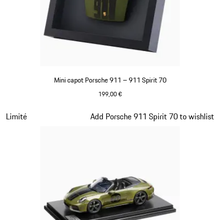
Mini capot Porsche 911 – 911 Spirit 70
199,00 €
Olive Green
Diapositive 12 sur 20
Limité
Add Porsche 911 Spirit 70 to wishlist