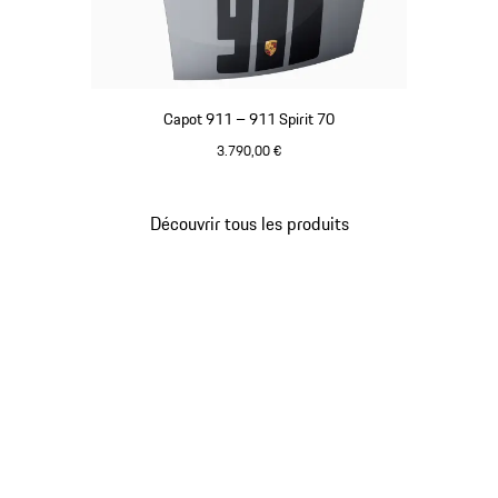
Capot 911 – 911 Spirit 70
3.790,00 €
Argent GT Métallisé
Découvrir tous les produits
Revenir
au
début
de
la
galerie
de
produits