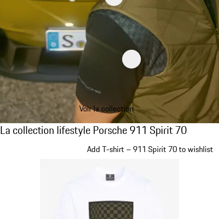
Voir la collection
La collection lifestyle Porsche 911 Spirit 70
La collection lifestyle Porsche 911 Spirit 70
Diapositive 1 sur 20
Add T-shirt – 911 Spirit 70 to wishlist