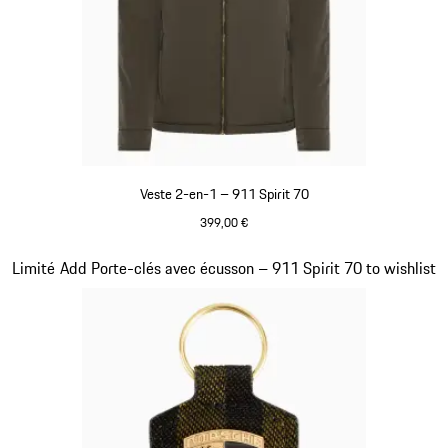
Veste 2-en-1 – 911 Spirit 70
399,00 €
Olive Green
Diapositive 7 sur 20
Limité
Add Porte-clés avec écusson – 911 Spirit 70 to wishlist