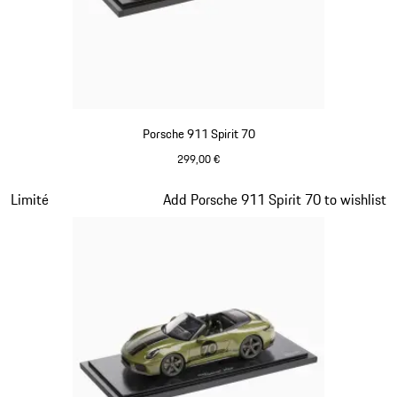
Porsche 911 Spirit 70
299,00 €
Signal Orange
Diapositive 14 sur 20
Limité
Add Porsche 911 Spirit 70 to wishlist