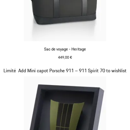
Sac de voyage - Heritage
449,00 €
Noir
Diapositive 11 sur 20
Limité
Add Mini capot Porsche 911 – 911 Spirit 70 to wishlist