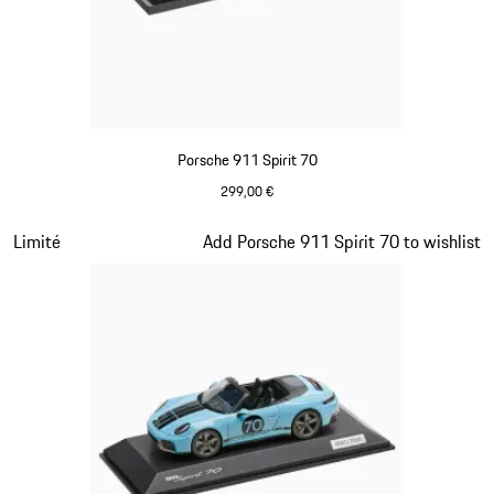
Porsche 911 Spirit 70
299,00 €
Olive Green
Diapositive 15 sur 20
Limité
Add Porsche 911 Spirit 70 to wishlist