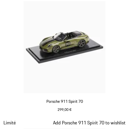
Porsche 911 Spirit 70
299,00 €
Olive Green
Diapositive 15 sur 20
Limité
Add Porsche 911 Spirit 70 to wishlist