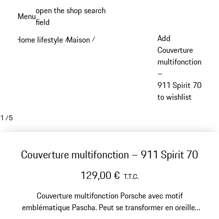
Aller
open the shop search
Menu
au
field
My sh
contenu
Add
Home lifestyle
Maison
/
/
principal
Couverture
multifonction
–
911 Spirit 70
to wishlist
1
/
5
Couverture multifonction – 911 Spirit 70
129,00 €
T.T.C.
Couverture multifonction Porsche avec motif
emblématique Pascha. Peut se transformer en oreiller