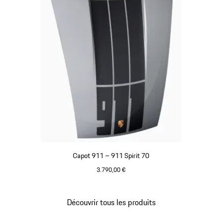
Capot 911 – 911 Spirit 70
3.790,00 €
Argent GT Métallisé
Découvrir tous les produits
Revenir