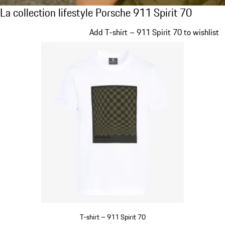
La collection lifestyle Porsche 911 Spirit 70
La collection lifestyle Porsche 911 Spirit 70
Diapositive 1 sur 20
Add T-shirt – 911 Spirit 70 to wishlist
T-shirt – 911 Spirit 70