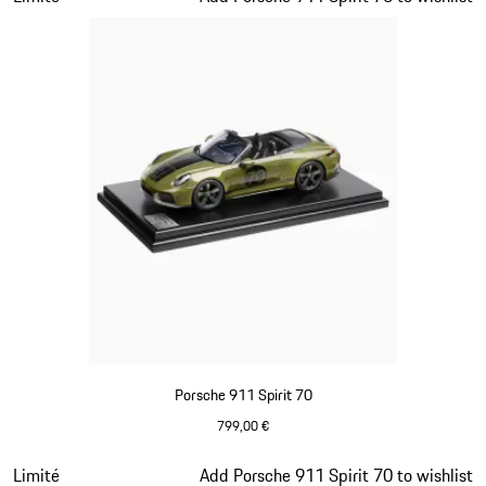
Porsche 911 Spirit 70
799,00 €
Olive Green
Diapositive 13 sur 20
Limité
Add Porsche 911 Spirit 70 to wishlist