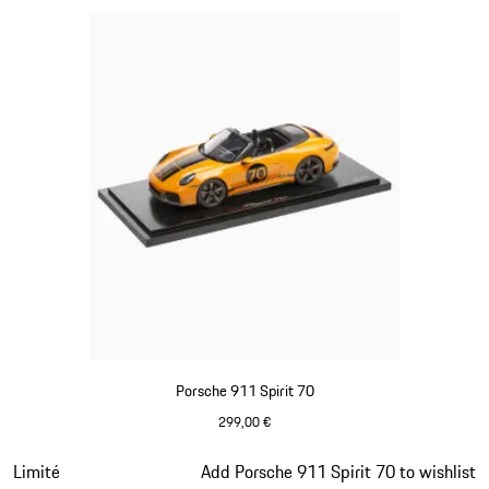
Porsche 911 Spirit 70
299,00 €
Signal Orange
Diapositive 14 sur 20
Limité
Add Porsche 911 Spirit 70 to wishlist