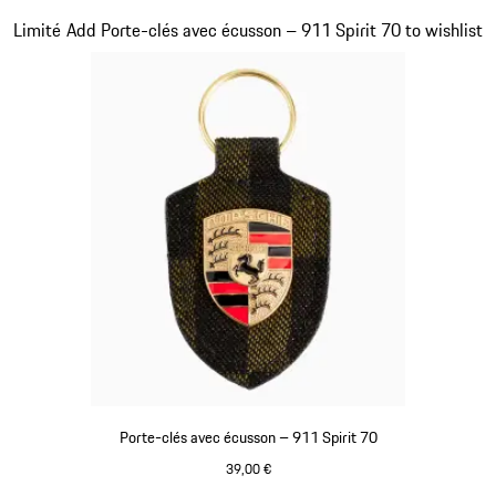
Olive Green
Diapositive 7 sur 20
Limité
Add Porte-clés avec écusson – 911 Spirit 70 to wishlist
Porte-clés avec écusson – 911 Spirit 70
39,00 €
Vert