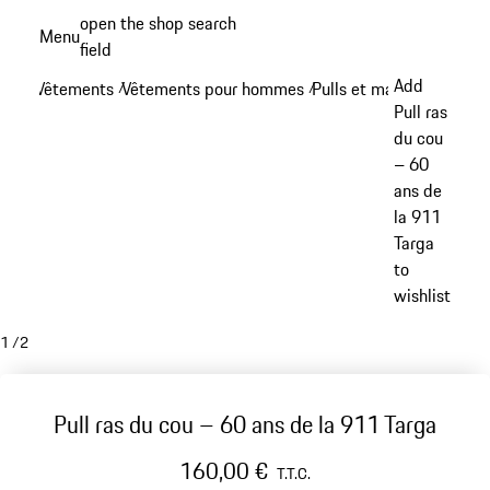
Aller
open the shop search
Menu
au
field
My sh
contenu
Add
Vêtements
Vêtements pour hommes
Pulls et manches longue
/
/
principal
Pull ras
du cou
– 60
ans de
la 911
Targa
to
wishlist
1
/
2
Pull ras du cou – 60 ans de la 911 Targa
160,00 €
T.T.C.