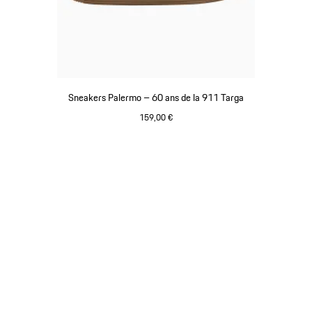
Sneakers Palermo – 60 ans de la 911 Targa
159,00 €
Blanc
Revenir
au
début
de
la
galerie
de
produits