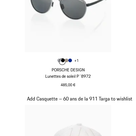
Couleur
+
1
Couleur
Couleur
Couleur
Couleur
Gris
Noir
Palladium Métallisé
Bleu
PORSCHE DESIGN
Lunettes de soleil P´8972
485,00 €
Gris
Diapositive 3 sur 20
Add Casquette – 60 ans de la 911 Targa to wishlist