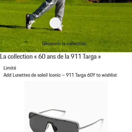
Découvrir la collection
La collection « 60 ans de la 911 Targa »
La collection « 60 ans de la 911 Targa »
Diapositive 1 sur 20
Limité
Add Lunettes de soleil Iconic – 911 Targa 60Y to wishlist