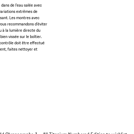
 dans de l’eau salée avec
variations extrêmes de
ssant. Les montres avec
s vous recommandons d’éviter
u à la lumière directe du
en vissée sur le boîtier.
contrôle doit être effectué
ment, faites nettoyer et