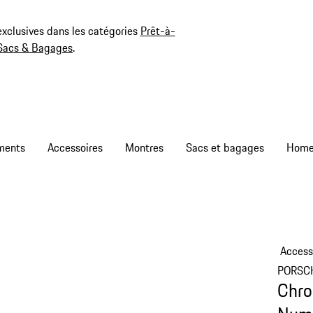
exclusives dans les catégories
Prêt-à-
Sacs & Bagages
.
ments
Accessoires
Montres
Sacs et bagages
Access
PORSC
Chro