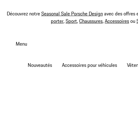
Découvrez notre
Seasonal Sale Porsche Design
avec des offres 
porter
,
Sport
,
Chaussures
,
Accessoires
ou
Aller
au
Menu
contenu
principal
Nouveautés
Accessoires pour véhicules
Vête