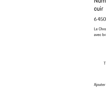
Numb
cuir
6 450
Le Chro
avec br
votre p
T
Ajouter