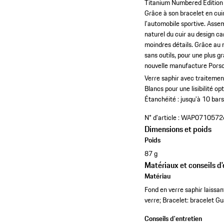
Titanium Numbered Edition ré
Grâce à son bracelet en cui
l'automobile sportive. Assem
naturel du cuir au design ca
moindres détails. Grâce au
sans outils, pour une plus 
nouvelle manufacture Porsch
Verre saphir avec traitement
Blancs pour une lisibilité op
Étanchéité : jusqu'à 10 bars
N° d'article :
WAP0710572
Dimensions et poids
Poids
87 g
Matériaux et conseils d'
Matériau
Fond en verre saphir laissan
verre; Bracelet: bracelet Gu
Conseils d'entretien