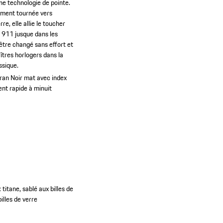
une technologie de pointe.
lument tournée vers
e, elle allie le toucher
a 911 jusque dans les
être changé sans effort et
îtres horlogers dans la
ssique.
ran Noir mat avec index
ent rapide à minuit
titane, sablé aux billes de
illes de verre