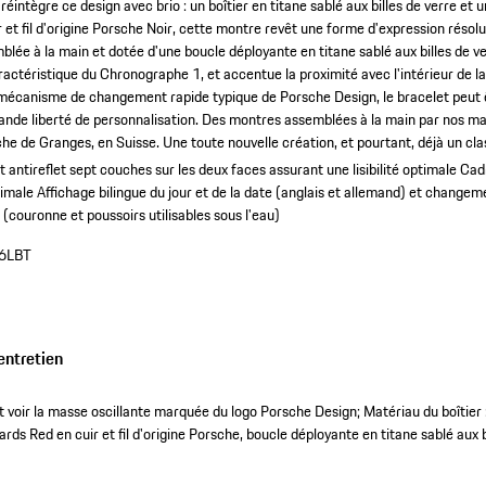
intègre ce design avec brio : un boîtier en titane sablé aux billes de verre et 
r et fil d'origine Porsche Noir, cette montre revêt une forme d'expression réso
blée à la main et dotée d'une boucle déployante en titane sablé aux billes de verr
ractéristique du Chronographe 1, et accentue la proximité avec l'intérieur de l
 mécanisme de changement rapide typique de Porsche Design, le bracelet peut 
grande liberté de personnalisation. Des montres assemblées à la main par nos ma
e de Granges, en Suisse. Une toute nouvelle création, et pourtant, déjà un cla
 antireflet sept couches sur les deux faces assurant une lisibilité optimale
Cad
timale
Affichage bilingue du jour et de la date (anglais et allemand) et changem
 (couronne et poussoirs utilisables sous l'eau)
6LBT
entretien
t voir la masse oscillante marquée du logo Porsche Design; Matériau du boîtier : 
ards Red en cuir et fil d'origine Porsche, boucle déployante en titane sablé aux b