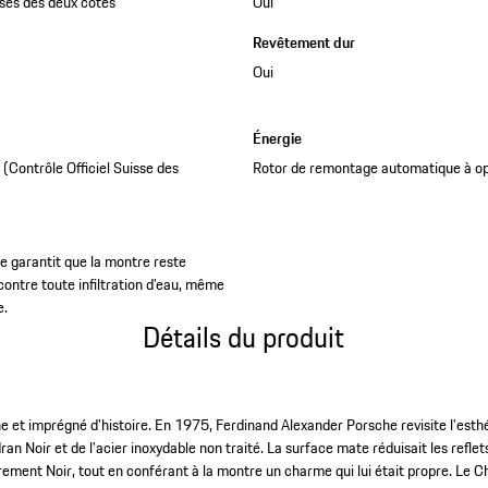
rises des deux côtés
Oui
Revêtement dur
Oui
Énergie
Contrôle Officiel Suisse des
Rotor de remontage automatique à op
e garantit que la montre reste
contre toute infiltration d’eau, même
e.
Détails du produit
ne et imprégné d'histoire. En 1975, Ferdinand Alexander Porsche revisite l'est
n Noir et de l'acier inoxydable non traité. La surface mate réduisait les refle
èrement Noir, tout en conférant à la montre un charme qui lui était propre. Le 