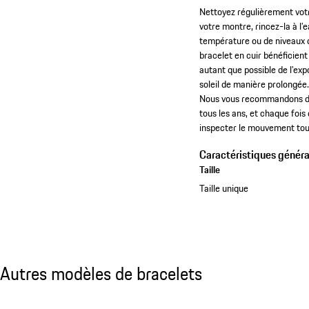
Nettoyez régulièrement votr
votre montre, rincez-la à l
température ou de niveaux d
bracelet en cuir bénéficien
autant que possible de l’exp
soleil de manière prolongée.
Nous vous recommandons de f
tous les ans, et chaque fois 
inspecter le mouvement tous
Caractéristiques généra
Taille
Taille unique
Autres modèles de bracelets
Autres modèles de bracelets
Diapositive 1 sur 5