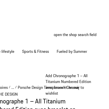
open the shop search field
My wish
My shop
Home lifestyle
Sports & Fitness
Fueled by Summer
Add Chronographe 1 – All
Titanium Numbered Edition
oires
…
Porsche Design Timepieces
Chronographe 1
avec bracelet en cuir to
/
/
/
/
Reveal collapsed breadcrumb items
wishlist
HE DESIGN
nographe 1 – All Titanium