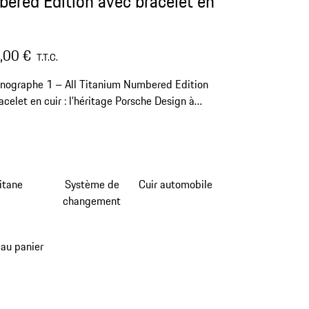
ered Edition avec bracelet en
,00 €
T.T.C.
nographe 1 – All Titanium Numbered Edition
acelet en cuir : l'héritage Porsche Design à
oignet.
itane
Système de
Cuir automobile
changement
 au panier