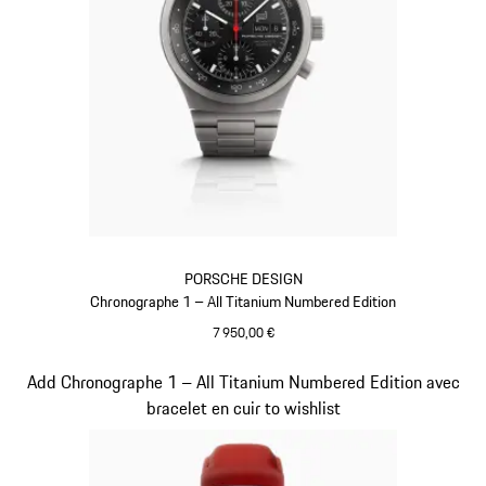
PORSCHE DESIGN
Chronographe 1 – All Titanium Numbered Edition
7 950,00 €
Titane
Diapositive 2 sur 5
Add Chronographe 1 – All Titanium Numbered Edition avec
bracelet en cuir to wishlist