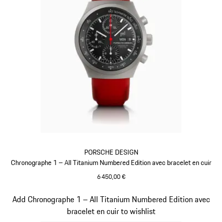
PORSCHE DESIGN
Chronographe 1 – All Titanium Numbered Edition avec bracelet en cuir
6 450,00 €
Rouge Indien
Diapositive 3 sur 5
Add Chronographe 1 – All Titanium Numbered Edition avec
bracelet en cuir to wishlist