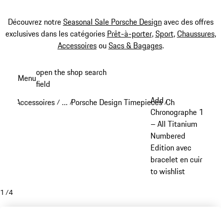
Découvrez notre
Seasonal Sale Porsche Design
avec des offres
exclusives dans les catégories
Prêt-à-porter
,
Sport
,
Chaussures
,
Accessoires
ou
Sacs & Bagages
.
Aller
open the shop search
Menu
au
field
My sh
contenu
Add
Accessoires
…
Porsche Design Timepieces
Chronographe 1
/
/
/
principal
Reveal collapsed breadcrumb items
Chronographe 1
– All Titanium
Numbered
Edition avec
bracelet en cuir
to wishlist
1
/
4