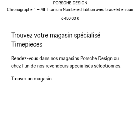
PORSCHE DESIGN
Chronographe 1 – All Titanium Numbered Edition avec bracelet en cuir
6 450,00 €
Titane
Revenir
Trouvez votre magasin spécialisé
au
Timepieces
début
de
Rendez-vous dans nos magasins Porsche Design ou
la
chez l'un de nos revendeurs spécialisés sélectionnés.
galerie
de
Trouver un magasin
produits