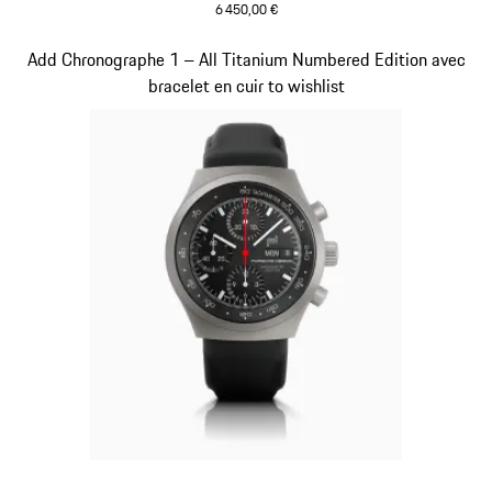
6 450,00 €
Bleu Foncé
Diapositive 5 sur 5
Add Chronographe 1 – All Titanium Numbered Edition avec
bracelet en cuir to wishlist