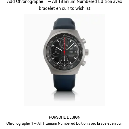
Diapositive 4 sur 5
Add Chronographe 1 – All Titanium Numbered Edition avec
bracelet en cuir to wishlist
PORSCHE DESIGN
Chronographe 1 – All Titanium Numbered Edition avec bracelet en cuir