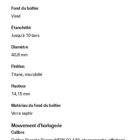
Fond du boîtier
Vissé
Étanchéité
Jusqu'à 10 bars
Diamètre
40,8 mm
Finition
Titane, microbillé
Hauteur
14,15 mm
Matériau du fond du boîtier
Verre saphir
Mouvement d’horlogerie
Calibre
Calibre Porsche Design WERK 01.140, chronographe, affichage