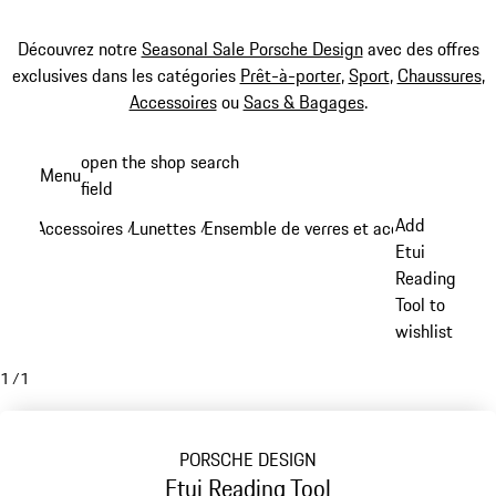
Découvrez notre
Seasonal Sale Porsche Design
avec des offres
exclusives dans les catégories
Prêt-à-porter
,
Sport
,
Chaussures
,
Accessoires
ou
Sacs & Bagages
.
Aller
open the shop search
Menu
au
field
My sh
contenu
Add
Accessoires
Lunettes
Ensemble de verres et accessoires
/
/
/
principal
Etui
Reading
Tool to
wishlist
1
/
1
PORSCHE DESIGN
Etui Reading Tool