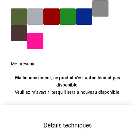
les
Couleur
Gris Foncé
variantes
(Couleur)
Couleur
Couleur
Couleur
Olive Green
Brun
Couleur
Gris
Couleur
Rouge
Couleur
Vert
Bleu
Couleur
Pink
retour
Me prévenir
aux
variantes
Malheureusement, ce produit n’est actuellement pas
(Couleur)
disponible.
Veuillez m'avertir lorsqu'il sera à nouveau disponible.
Détails techniques