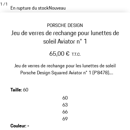
1
/
1
En rupture du stock
Nouveau
PORSCHE DESIGN
Jeu de verres de rechange pour lunettes de
soleil Aviator n° 1
65,00 €
T.T.C.
Jeu de verres de rechange pour les lunettes de soleil
Porsche Design Squared Aviator n° 1 (P’8478).
Revêtement anti-rayures filtrant 100 % des UV.
Taille
:
60
60
63
66
69
Couleur
:
-
sauter