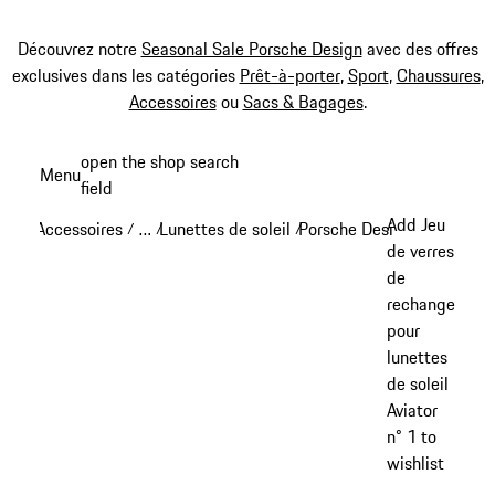
Découvrez notre
Seasonal Sale Porsche Design
avec des offres
exclusives dans les catégories
Prêt-à-porter
,
Sport
,
Chaussures
,
Accessoires
ou
Sacs & Bagages
.
Aller
open the shop search
Menu
au
field
My sh
contenu
Add Jeu
Accessoires
…
Lunettes de soleil
Porsche Design lunettes de
/
/
/
principal
Reveal collapsed breadcrumb items
de verres
de
rechange
pour
lunettes
de soleil
Aviator
n° 1 to
wishlist