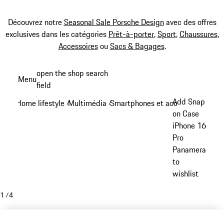
Découvrez notre
Seasonal Sale Porsche Design
avec des offres
exclusives dans les catégories
Prêt-à-porter
,
Sport
,
Chaussures
,
Accessoires
ou
Sacs & Bagages
.
Aller
open the shop search
Menu
au
field
My sh
contenu
Add Snap
Home lifestyle
Multimédia
Smartphones et accessoires
/
/
/
principal
on Case
iPhone 16
Pro
Panamera
to
wishlist
1
/
4