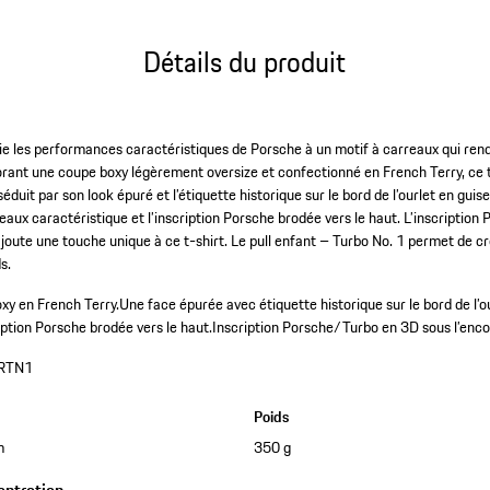
Détails du produit
llie les performances caractéristiques de Porsche à un motif à carreaux qui ren
rant une coupe boxy légèrement oversize et confectionné en French Terry, ce t-
duit par son look épuré et l’étiquette historique sur le bord de l’ourlet en guise
reaux caractéristique et l’inscription Porsche brodée vers le haut. L’inscriptio
 ajoute une touche unique à ce t-shirt. Le pull enfant – Turbo No. 1 permet de 
s.
xy en French Terry.
Une face épurée avec étiquette historique sur le bord de l’ou
iption Porsche brodée vers le haut.
Inscription Porsche/Turbo en 3D sous l’encol
RTN1
Poids
m
350 g
entretien