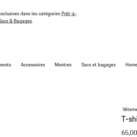
exclusives dans les catégories
Prêt-à-
Sacs & Bagages
.
ments
Accessoires
Montres
Sacs et bagages
Vêtem
T-sh
65,00