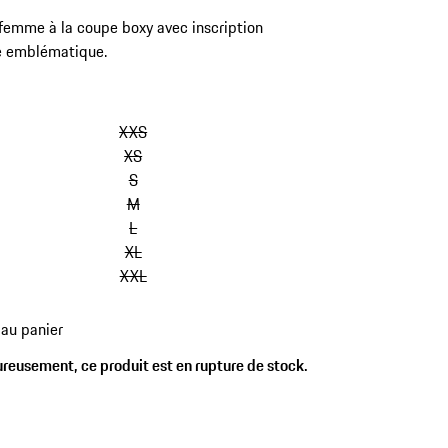
 femme à la coupe boxy avec inscription
e emblématique.
sauter
les
XXS
variantes
XS
(Taille)
S
M
L
XL
XXL
 au panier
es
reusement, ce produit est en rupture de stock.