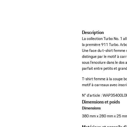
Description
La collection Turbo No. 1 a
la première 911 Turbo. Arbo
Une face du t-shirt femme sé
distingue par le motif à car
sous l’encolure dans le dos
parfait entre petits et grand
T-shirt femme à la coupe bo
motif à carreaux avec inscr
N° d'article :
WAP35400L0
Dimensions et poids
Dimensions
380 mm x 280 mm x 25 m
Matériaux et conseils d'