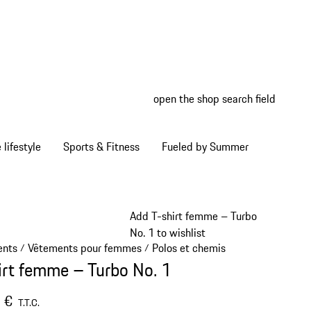
open the shop search field
My wish
My shop
Home lifestyle
Sports & Fitness
Fueled by Summer
Add T-shirt femme – Turbo
No. 1 to wishlist
ents
Vêtements pour femmes
Polos et chemises - femme
/
/
/
irt femme – Turbo No. 1
 €
T.T.C.