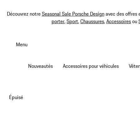
Découvrez notre
Seasonal Sale Porsche Design
avec des offres 
porter
,
Sport
,
Chaussures
,
Accessoires
ou
Aller
au
Menu
contenu
principal
Nouveautés
Accessoires pour véhicules
Vête
Épuisé