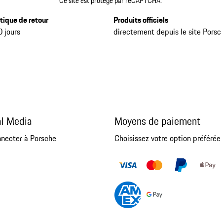
Ce site est protégé par reCAPTCHA.
itique de retour
Produits officiels
0 jours
directement depuis le site Pors
al Media
Moyens de paiement
nnecter à Porsche
Choisissez votre option préférée