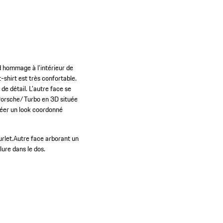
d hommage à l’intérieur de
shirt est très confortable.
 de détail. L’autre face se
n Porsche/Turbo en 3D située
créer un look coordonné
rlet.
Autre face arborant un
ure dans le dos.