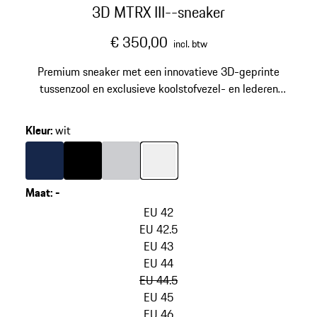
3D MTRX III--sneaker
€ 350,00
incl. btw
Premium sneaker met een innovatieve 3D-geprinte
tussenzool en exclusieve koolstofvezel- en lederen
details.
Kleur
:
wit
Kleur
donkerblauw
Kleur
zwart
Kleur
lichtgrijs
Kleur
wit
Maat
:
-
varianten
overslaan
EU 42
(Maat)
EU 42.5
EU 43
EU 44
EU 44.5
EU 45
EU 46