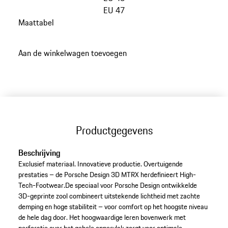
EU 47
Maattabel
ga
terug
Aan de winkelwagen toevoegen
naar
varianten
(Maat)
Productgegevens
Beschrijving
Exclusief materiaal. Innovatieve productie. Overtuigende
prestaties – de Porsche Design 3D MTRX herdefinieert High-
Tech-Footwear.De speciaal voor Porsche Design ontwikkelde
3D-geprinte zool combineert uitstekende lichtheid met zachte
demping en hoge stabiliteit – voor comfort op het hoogste niveau
de hele dag door. Het hoogwaardige leren bovenwerk met