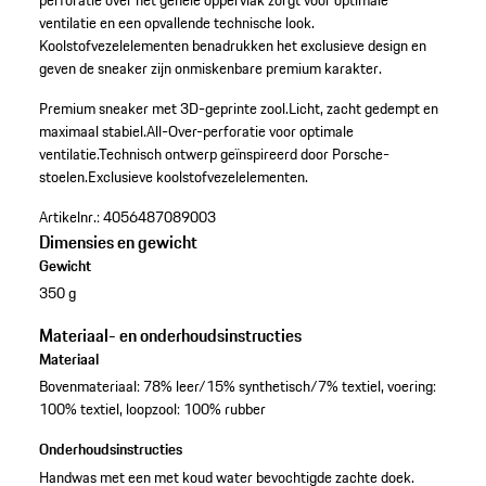
perforatie over het gehele oppervlak zorgt voor optimale
ventilatie en een opvallende technische look.
Koolstofvezelelementen benadrukken het exclusieve design en
geven de sneaker zijn onmiskenbare premium karakter.
Premium sneaker met 3D-geprinte zool.
Licht, zacht gedempt en
maximaal stabiel.
All-Over-perforatie voor optimale
ventilatie.
Technisch ontwerp geïnspireerd door Porsche-
stoelen.
Exclusieve koolstofvezelelementen.
Artikelnr.:
4056487089003
Dimensies en gewicht
Gewicht
350 g
Materiaal- en onderhoudsinstructies
Materiaal
Bovenmateriaal: 78% leer/15% synthetisch/7% textiel, voering:
100% textiel, loopzool: 100% rubber
Onderhoudsinstructies
Handwas met een met koud water bevochtigde zachte doek.