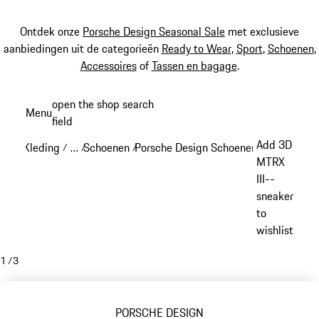
Ontdek onze
Porsche Design Seasonal Sale
met exclusieve
aanbiedingen uit de categorieën
Ready to Wear
,
Sport
,
Schoenen
,
Accessoires
of
Tassen en bagage
.
Spring
open the shop search
Menu
naar
field
My sh
de
Add 3D
Kleding
…
Schoenen
Porsche Design Schoenen
/
/
/
/
hoofdinhoud
Reveal collapsed breadcrumb items
MTRX
III--
sneaker
to
wishlist
1
/
3
PORSCHE DESIGN