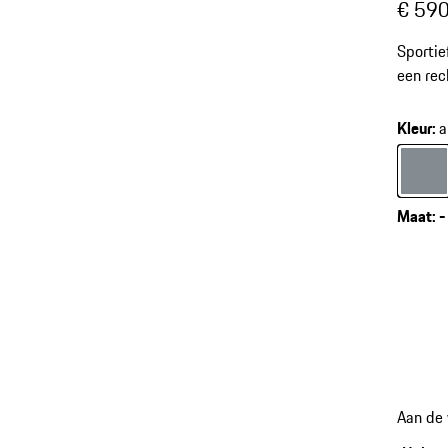
€ 590
Sportie
een rec
Kleur
:
a
Kleur
a
Maat
:
-
Aan de