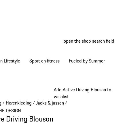
open the shop search field
My wish
My shop
 Lifestyle
Sport en fitness
Fueled by Summer
Add Active Driving Blouson to
wishlist
g
Herenkleding
Jacks & jassen
/
/
/
HE DESIGN
ve Driving Blouson