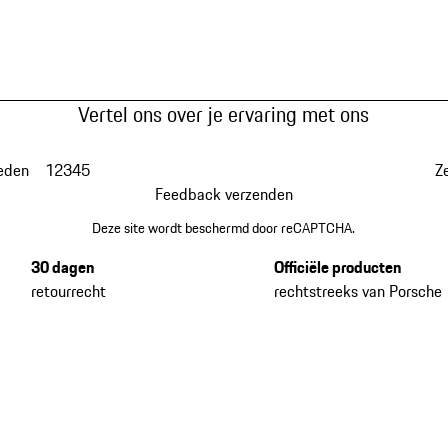
Vertel ons over je ervaring met ons
eden
1
2
3
4
5
Z
Feedback verzenden
Deze site wordt beschermd door reCAPTCHA.
30 dagen
Officiële producten
retourrecht
rechtstreeks van Porsche