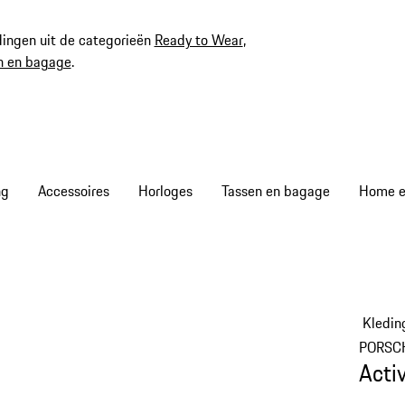
ingen uit de categorieën
Ready to Wear
,
n en bagage
.
ng
Accessoires
Horloges
Tassen en bagage
Home en
Kledin
PORSC
Acti