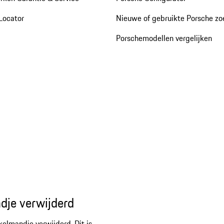
Locator
Nieuwe of gebruikte Porsche z
Porschemodellen vergelijken
dje verwijderd
kelmandje verwijderd. Dit is