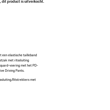
 dit product is uitverkocht.
t een elastische tailleband
tzak met ritssluiting
cquard-voering met het PD-
ive Driving Pants.
sluiting.
Ritstrekkers met