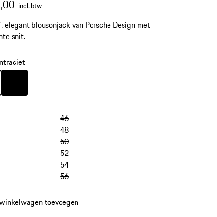
,00
incl. btw
f, elegant blousonjack van Porsche Design met
hte snit.
ntraciet
ntraciet
Kleur
pikzwart
46
48
50
52
54
56
 winkelwagen toevoegen