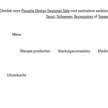
Ontdek onze
Porsche Design Seasonal Sale
met exclusieve aanbied
Sport
,
Schoenen
,
Accessoires
of
Tasse
Spring
naar
Menu
de
hoofdinhoud
Nieuwe producten
Voertuigaccessoires
Kledi
Uitverkocht