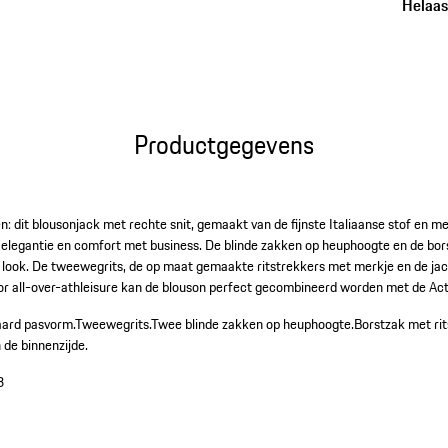
Helaas,
Productgegevens
: dit blousonjack met rechte snit, gemaakt van de fijnste Italiaanse stof en me
 elegantie en comfort met business. De blinde zakken op heuphoogte en de bors
 look. De tweewegrits, de op maat gemaakte ritstrekkers met merkje en de ja
. Voor all-over-athleisure kan de blouson perfect gecombineerd worden met de Act
aard pasvorm.
Tweewegrits.
Twee blinde zakken op heuphoogte.
Borstzak met rits
 de binnenzijde.
3