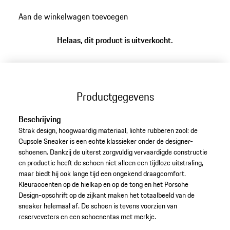
ga
Aan de winkelwagen toevoegen
terug
naar
Helaas, dit product is uitverkocht.
varianten
(Maat)
Productgegevens
Beschrijving
Strak design, hoogwaardig materiaal, lichte rubberen zool: de
Cupsole Sneaker is een echte klassieker onder de designer-
schoenen. Dankzij de uiterst zorgvuldig vervaardigde constructie
en productie heeft de schoen niet alleen een tijdloze uitstraling,
maar biedt hij ook lange tijd een ongekend draagcomfort.
Kleuraccenten op de hielkap en op de tong en het Porsche
Design-opschrift op de zijkant maken het totaalbeeld van de
sneaker helemaal af. De schoen is tevens voorzien van
reserveveters en een schoenentas met merkje.