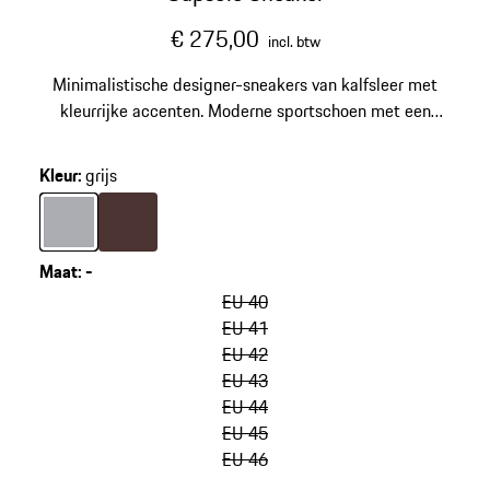
€ 275,00
incl. btw
Minimalistische designer-sneakers van kalfsleer met
kleurrijke accenten. Moderne sportschoen met een
lichte rubberen zool van gerecycled materiaal. Made in
Italy.
Kleur
:
grijs
Kleur
grijs
Kleur
bruin
Maat
:
-
varianten
overslaan
EU 40
(Maat)
EU 41
EU 42
EU 43
EU 44
EU 45
EU 46