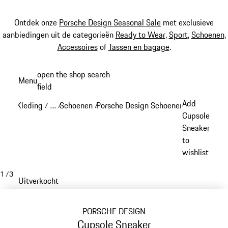
Ontdek onze
Porsche Design Seasonal Sale
met exclusieve
aanbiedingen uit de categorieën
Ready to Wear
,
Sport
,
Schoenen
,
Accessoires
of
Tassen en bagage
.
Spring
open the shop search
Menu
naar
field
My sh
de
Add
Kleding
…
Schoenen
Porsche Design Schoenen
/
/
/
/
hoofdinhoud
Reveal collapsed breadcrumb items
Cupsole
Sneaker
to
wishlist
1
/
3
Uitverkocht
PORSCHE DESIGN
Cupsole Sneaker