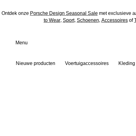
Ontdek onze
Porsche Design Seasonal Sale
met exclusieve a
to Wear
,
Sport
,
Schoenen
,
Accessoires
of
Spring
naar
Menu
de
hoofdinhoud
Nieuwe producten
Voertuigaccessoires
Kleding