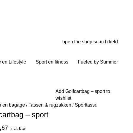
open the shop search field
My wish
My shop
en Lifestyle
Sport en fitness
Fueled by Summer
Add Golfcartbag – sport to
wishlist
n en bagage
Tassen & rugzakken
Sporttassen
/
/
/
cartbag – sport
,67
incl. btw