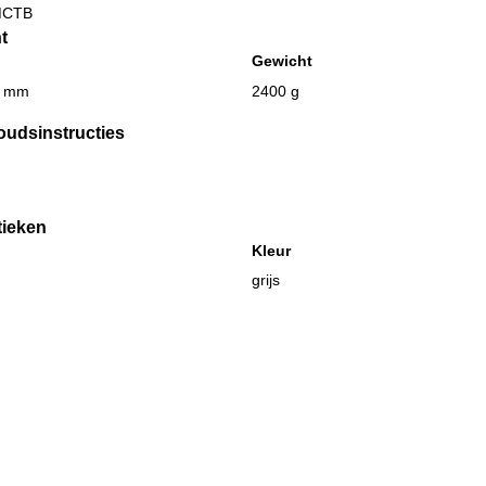
MCTB
t
Gewicht
0 mm
2400 g
oudsinstructies
tieken
Kleur
grijs