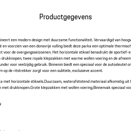
Productgegevens
neert een modern design met duurzame functionaliteit. Vervaardigd van hoog
ië en voorzien van een donsvrije vulling biedt deze parka een optimale thermische
ct voor de overgangsseizoenen. Het horizontale stiksel benadrukt de sportief-
e drukknopen, twee royale klepzakken met warme wollen voering en de afne
under voor veelzijdig gebruik. Binnenin biedt een speciaal voor de autosleutel 
m op de ritstrekker zorgt voor een subtiele, exclusieve accent.
a met horizontale stiksels.
Duurzaam, waterafstotend materiaal afkomstig uit I
n met drukknopen.
Grote klepzakken met wollen voering.
Binnenvak speciaal voo
9