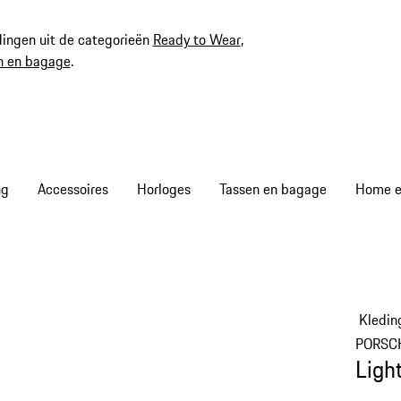
ingen uit de categorieën
Ready to Wear
,
n en bagage
.
ng
Accessoires
Horloges
Tassen en bagage
Home en
Kledin
PORSC
Ligh