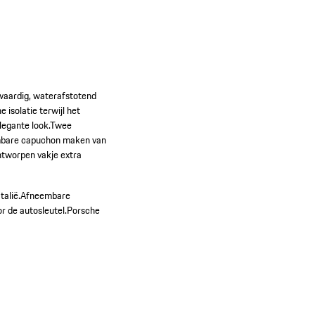
waardig, waterafstotend
 isolatie terwijl het
elegante look.Twee
embare capuchon maken van
ontworpen vakje extra
talië.
Afneembare
r de autosleutel.
Porsche