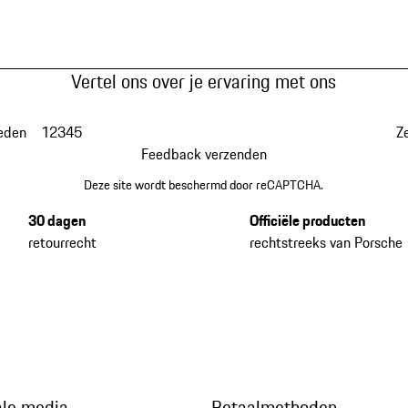
Vertel ons over je ervaring met ons
eden
1
2
3
4
5
Z
Feedback verzenden
Deze site wordt beschermd door reCAPTCHA.
30 dagen
Officiële producten
retourrecht
rechtstreeks van Porsche
ale media
Betaalmethoden