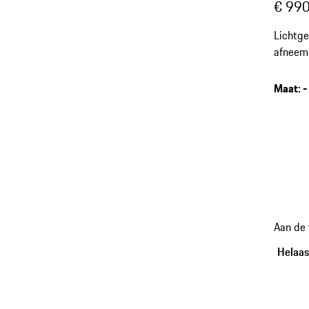
€ 990
Lichtge
afneemb
Maat
:
-
Aan de
Helaas,