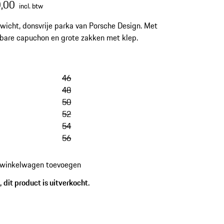
,00
incl. btw
wicht, donsvrije parka van Porsche Design. Met
are capuchon en grote zakken met klep.
46
48
50
52
54
56
 winkelwagen toevoegen
 dit product is uitverkocht.