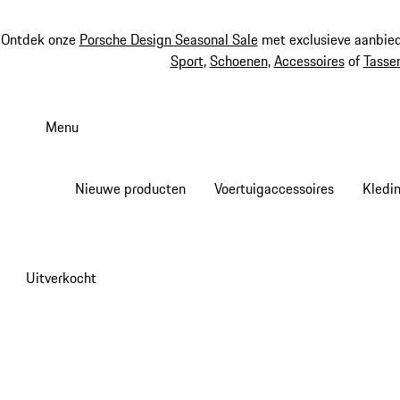
Ontdek onze
Porsche Design Seasonal Sale
met exclusieve aanbied
Sport
,
Schoenen
,
Accessoires
of
Tasse
Spring
naar
Menu
de
hoofdinhoud
Nieuwe producten
Voertuigaccessoires
Kledi
Uitverkocht