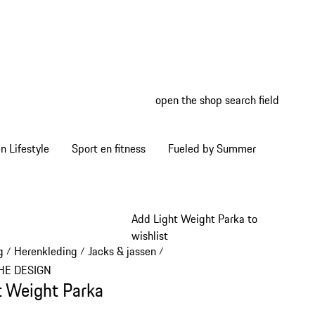
open the shop search field
My wish
My shop
 Lifestyle
Sport en fitness
Fueled by Summer
Add Light Weight Parka to
wishlist
g
Herenkleding
Jacks & jassen
/
/
/
HE DESIGN
t Weight Parka