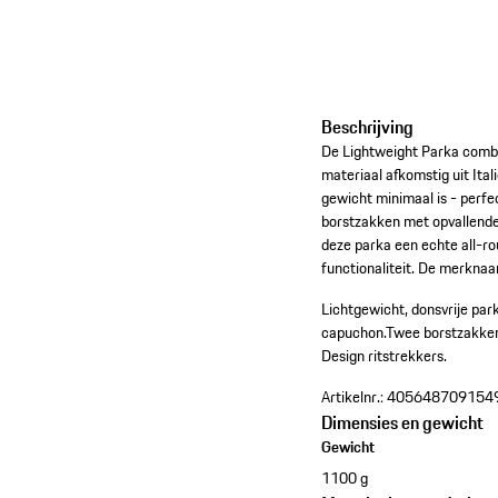
Beschrijving
De Lightweight Parka combi
materiaal afkomstig uit Ital
gewicht minimaal is - perfe
borstzakken met opvallend
deze parka een echte all-ro
functionaliteit. De merknaa
Lichtgewicht, donsvrije park
capuchon.
Twee borstzakke
Design ritstrekkers.
Artikelnr.:
405648709154
Dimensies en gewicht
Gewicht
1100 g