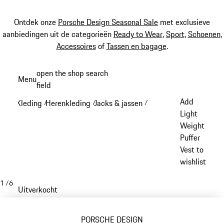
Ontdek onze
Porsche Design Seasonal Sale
met exclusieve
aanbiedingen uit de categorieën
Ready to Wear
,
Sport
,
Schoenen
,
Accessoires
of
Tassen en bagage
.
Spring
open the shop search
Menu
naar
field
My sh
de
Add
Kleding
Herenkleding
Jacks & jassen
/
/
/
hoofdinhoud
Light
Weight
Puffer
Vest to
wishlist
1
/
6
Uitverkocht
PORSCHE DESIGN