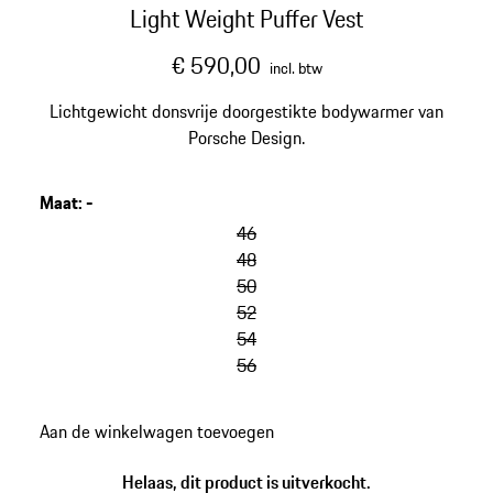
Light Weight Puffer Vest
€ 590,00
incl. btw
Lichtgewicht donsvrije doorgestikte bodywarmer van
Porsche Design.
Maat
:
-
46
48
50
52
54
56
Aan de winkelwagen toevoegen
Helaas, dit product is uitverkocht.