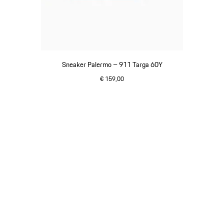
Sneaker Palermo – 911 Targa 60Y
€ 159,00
wit
Ga
terug
naar
het
begin
van
de
productgalerij