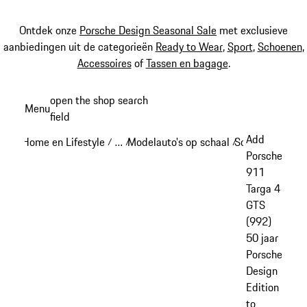
Ontdek onze
Porsche Design Seasonal Sale
met exclusieve
aanbiedingen uit de categorieën
Ready to Wear
,
Sport
,
Schoenen
,
Accessoires
of
Tassen en bagage
.
Spring
open the shop search
Menu
naar
field
My sh
de
Add
Home en Lifestyle
…
Modelauto's op schaal
Schaal 1:18
/
/
/
/
hoofdinhoud
Reveal collapsed breadcrumb items
Porsche
911
Targa 4
GTS
(992)
50 jaar
Porsche
Design
Edition
to