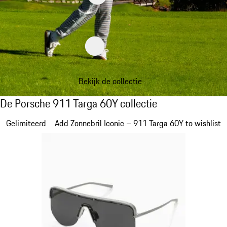
Bekijk de collectie
De Porsche 911 Targa 60Y collectie
De Porsche 911 Targa 60Y collectie
Dia 1 van 20
Gelimiteerd
Add Zonnebril Iconic – 911 Targa 60Y to wishlist