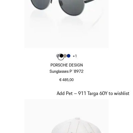
Kleur
+
1
Kleur
Kleur
Kleur
grijs
Kleur
zwart
palladium metallic
blauw
PORSCHE DESIGN
Sunglasses P´8972
€ 485,00
grijs
Dia 3 van 20
Add Pet – 911 Targa 60Y to wishlist