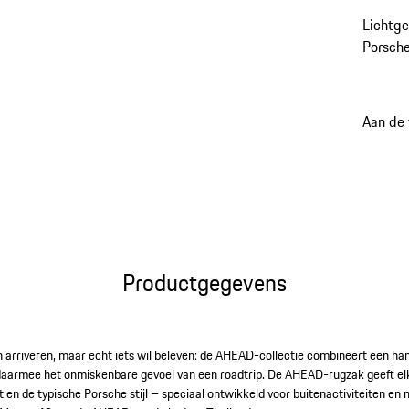
Lichtge
Porsche
liefheb
Aan de
Productgegevens
n arriveren, maar echt iets wil beleven: de AHEAD-collectie combineert een h
daarmee het onmiskenbare gevoel van een roadtrip. De AHEAD-rugzak geeft elk
teit en de typische Porsche stijl – speciaal ontwikkeld voor buitenactiviteiten e