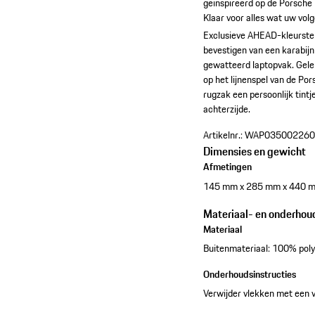
geïnspireerd op de Porsche
Klaar voor alles wat uw vol
Exclusieve AHEAD-kleurstel
bevestigen van een karabij
gewatteerd laptopvak.
Gele
op het lijnenspel van de Po
rugzak een persoonlijk tintj
achterzijde.
Artikelnr.:
WAP035002260
Dimensies en gewicht
Afmetingen
145 mm x 285 mm x 440 
Materiaal- en onderhou
Materiaal
Buitenmateriaal: 100% poly
Onderhoudsinstructies
Verwijder vlekken met een 