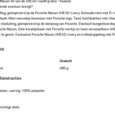
 Macan 4S van de AHEAD-roadtrip door Thailand.
gende avontuur brengt?
ling, geïnspireerd op de Porsche Macan AHEAD-Livery.
Schouderriem met D-rin
nhaak.
Klein voorvakje bovenaan met Porsche logo.
Twee hoofdvakken met ritss
 ritssluiting, geïnspireerd op de sleepoog van Porsche.
Elastisch bungeekoordsy
rsche Macan.
Gele karabijnhaak met Porsche merkje en twee verwisselbare A
e te geven.
Exclusieve Porsche Macan AHEAD-Livery en trolleykoppeling met P
BB
Gewicht
mm
680 g
dsinstructies
ester, voering: 100% polyester
vochtige doek.