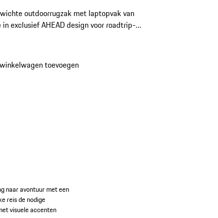
wichte outdoorrugzak met laptopvak van
 in exclusief AHEAD design voor roadtrip-
bers.
 winkelwagen toevoegen
ang naar avontuur met een
e reis de nodige
n met visuele accenten