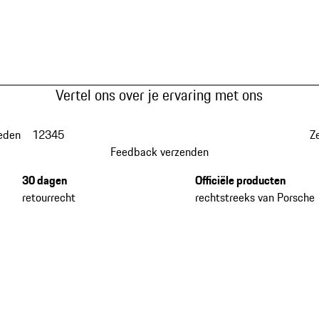
Vertel ons over je ervaring met ons
eden
1
2
3
4
5
Z
Feedback verzenden
30 dagen
Officiële producten
retourrecht
rechtstreeks van Porsche