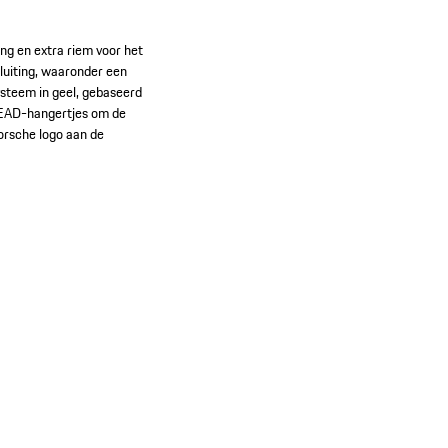
g en extra riem voor het
luiting, waaronder een
steem in geel, gebaseerd
HEAD-hangertjes om de
orsche logo aan de