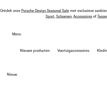
Ontdek onze
Porsche Design Seasonal Sale
met exclusieve aanbied
Sport
,
Schoenen
,
Accessoires
of
Tasse
Spring
naar
Menu
de
hoofdinhoud
Nieuwe producten
Voertuigaccessoires
Kledi
Nieuw