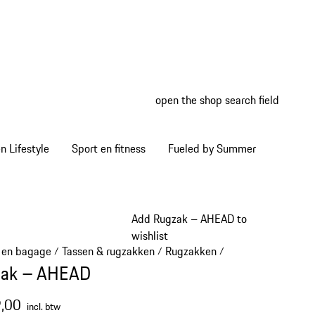
open the shop search field
My wish
My shop
 Lifestyle
Sport en fitness
Fueled by Summer
Add Rugzak – AHEAD to
wishlist
 en bagage
Tassen & rugzakken
Rugzakken
/
/
/
zak – AHEAD
,00
incl. btw