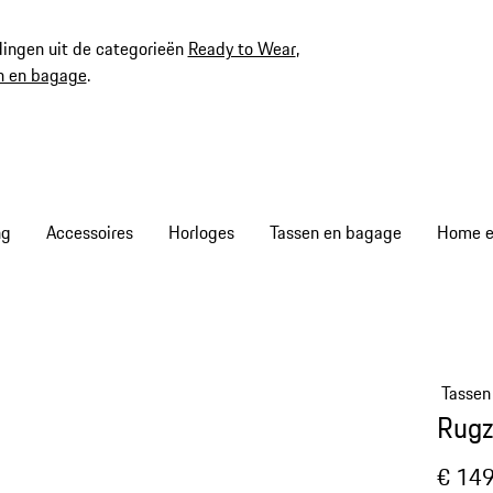
ingen uit de categorieën
Ready to Wear
,
n en bagage
.
ng
Accessoires
Horloges
Tassen en bagage
Home en
Tassen
Rug
€ 149