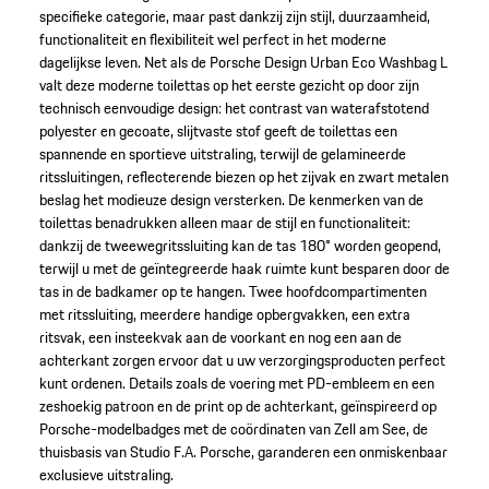
specifieke categorie, maar past dankzij zijn stijl, duurzaamheid,
functionaliteit en flexibiliteit wel perfect in het moderne
dagelijkse leven. Net als de Porsche Design Urban Eco Washbag L
valt deze moderne toilettas op het eerste gezicht op door zijn
technisch eenvoudige design: het contrast van waterafstotend
polyester en gecoate, slijtvaste stof geeft de toilettas een
spannende en sportieve uitstraling, terwijl de gelamineerde
ritssluitingen, reflecterende biezen op het zijvak en zwart metalen
beslag het modieuze design versterken. De kenmerken van de
toilettas benadrukken alleen maar de stijl en functionaliteit:
dankzij de tweewegritssluiting kan de tas 180° worden geopend,
terwijl u met de geïntegreerde haak ruimte kunt besparen door de
tas in de badkamer op te hangen. Twee hoofdcompartimenten
met ritssluiting, meerdere handige opbergvakken, een extra
ritsvak, een insteekvak aan de voorkant en nog een aan de
achterkant zorgen ervoor dat u uw verzorgingsproducten perfect
kunt ordenen. Details zoals de voering met PD-embleem en een
zeshoekig patroon en de print op de achterkant, geïnspireerd op
Porsche-modelbadges met de coördinaten van Zell am See, de
thuisbasis van Studio F.A. Porsche, garanderen een onmiskenbaar
exclusieve uitstraling.