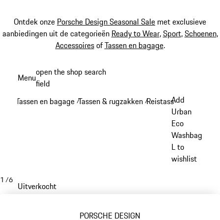
Ontdek onze
Porsche Design Seasonal Sale
met exclusieve
aanbiedingen uit de categorieën
Ready to Wear
,
Sport
,
Schoenen
,
Accessoires
of
Tassen en bagage
.
Spring
open the shop search
Menu
naar
field
My sh
de
Add
Tassen en bagage
Tassen & rugzakken
Reistassen
/
/
/
hoofdinhoud
Urban
Eco
Washbag
L to
wishlist
1
/
6
Uitverkocht
PORSCHE DESIGN