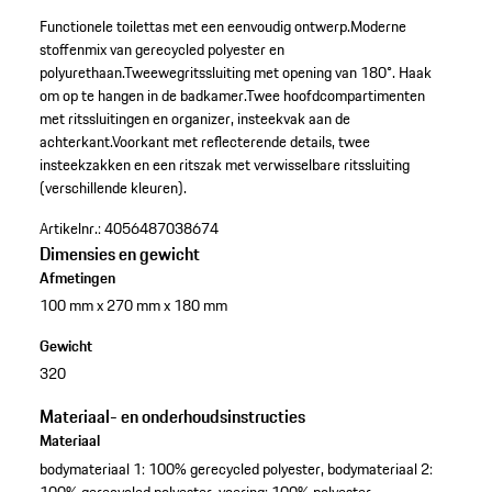
Functionele toilettas met een eenvoudig ontwerp.
Moderne
stoffenmix van gerecycled polyester en
polyurethaan.
Tweewegritssluiting met opening van 180°. Haak
om op te hangen in de badkamer.
Twee hoofdcompartimenten
met ritssluitingen en organizer, insteekvak aan de
achterkant.
Voorkant met reflecterende details, twee
insteekzakken en een ritszak met verwisselbare ritssluiting
(verschillende kleuren).
Artikelnr.:
4056487038674
Dimensies en gewicht
Afmetingen
100 mm x 270 mm x 180 mm
Gewicht
320
Materiaal- en onderhoudsinstructies
Materiaal
bodymateriaal 1: 100% gerecycled polyester, bodymateriaal 2:
100% gerecycled polyester, voering: 100% polyester