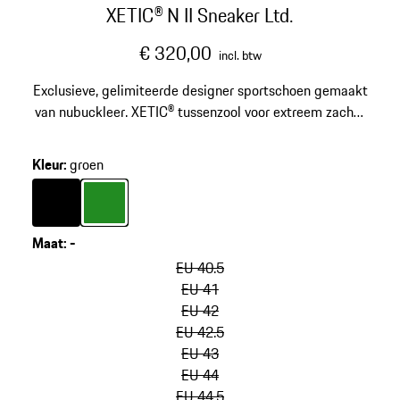
XETIC® N II Sneaker Ltd.
€ 320,00
incl. btw
Exclusieve, gelimiteerde designer sportschoen gemaakt
van nubuckleer. XETIC® tussenzool voor extreem zachte
demping en stabiliteit.
Kleur
:
groen
Kleur
zwart
Kleur
groen
Maat
:
-
varianten
overslaan
EU 40.5
(Maat)
EU 41
EU 42
EU 42.5
EU 43
EU 44
EU 44.5