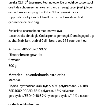
unieke XETIC® tussenzooltechnologie. De driedelige tussenzool
geeft de schoen een unieke lichtheid en zorgt tegelijkertijd voor
een optimale demping. De Xetic N II is gemaakt voor
topprestaties tijdens het hardlopen en optimaal comfort
gedurende de hele dag.
Exclusieve sportschoen met innovatieve
tussenzooltechnologie.
Ondergrond: gemengd.
Dempingsgedrag:
zacht.
Stabiliteit: stabiel.
Gelimiteerd tot 911 paar per kleur.
Artikelnr.:
4056487059372
Dimensies en gewicht
Gewicht
800 g
Materiaal- en onderhoudsinstructies
Materiaal
25,85% synthetisch 40% nylon/60% polyurethaan, 74,15%
ESD4082 DRAAD: 55% polyester/45% polyester
gerecycled/ESD40 48:89% nylon gerecycled/11% elastaan
Onderhoudsinstructies