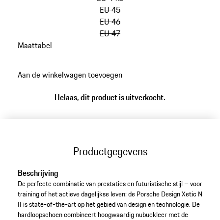
EU 45
EU 46
EU 47
Maattabel
ga
terug
Aan de winkelwagen toevoegen
naar
varianten
Helaas, dit product is uitverkocht.
(Maat)
Productgegevens
Beschrijving
De perfecte combinatie van prestaties en futuristische stijl – voor
training of het actieve dagelijkse leven: de Porsche Design Xetic N
II is state-of-the-art op het gebied van design en technologie. De
hardloopschoen combineert hoogwaardig nubuckleer met de