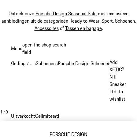
Ontdek onze
Porsche Design Seasonal Sale
met exclusieve
aanbiedingen uit de categorieën
Ready to Wear
,
Sport
,
Schoenen
,
Accessoires
of
Tassen en bagage
.
Spring
open the shop search
Menu
naar
field
My sh
de
Add
Kleding
…
Schoenen
Porsche Design Schoenen
/
/
/
/
hoofdinhoud
Reveal collapsed breadcrumb items
XETIC®
N II
Sneaker
Ltd. to
wishlist
1
/
3
Uitverkocht
Gelimiteerd
PORSCHE DESIGN