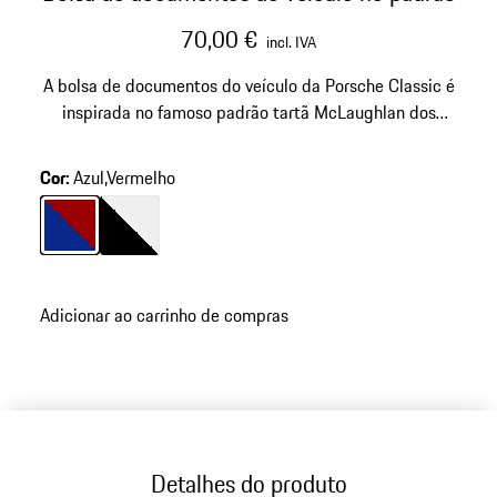
70,00 €
incl. IVA
A bolsa de documentos do veículo da Porsche Classic é
inspirada no famoso padrão tartã McLaughlan dos
bancos dos primeiros modelos 911 Turbo.
Cor
:
Azul,Vermelho
Cor
Azul/Vermelho
Cor
Preto/Branco
Adicionar ao carrinho de compras
Detalhes do produto