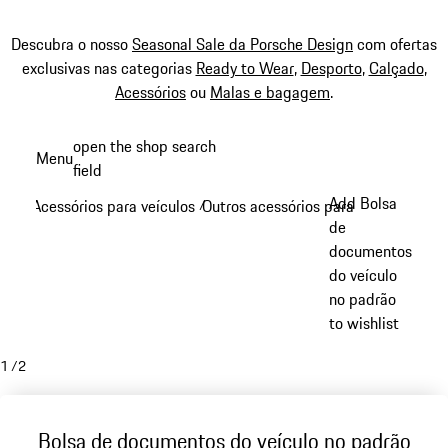
Descubra o nosso
Seasonal Sale da Porsche Design
com ofertas
exclusivas nas categorias
Ready to Wear
,
Desporto
,
Calçado
,
Acessórios
ou
Malas e bagagem
.
Saltar
open the shop search
Menu
conteúdo
field
My sh
principal
Add Bolsa
Acessórios para veículos
Outros acessórios para veículos
/
/
de
documentos
do veículo
no padrão
to wishlist
1
/
2
Bolsa de documentos do veículo no padrão