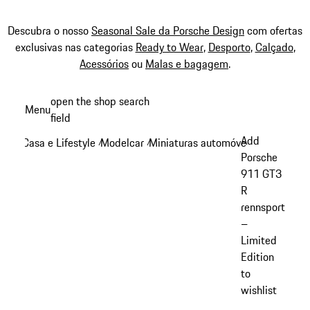
Descubra o nosso
Seasonal Sale da Porsche Design
com ofertas
exclusivas nas categorias
Ready to Wear
,
Desporto
,
Calçado
,
Acessórios
ou
Malas e bagagem
.
Saltar
open the shop search
Menu
conteúdo
field
My sh
principal
Add
Casa e Lifestyle
Modelcar
Miniaturas automóveis 911
/
/
/
Porsche
911 GT3
R
rennsport
–
Limited
Edition
to
wishlist