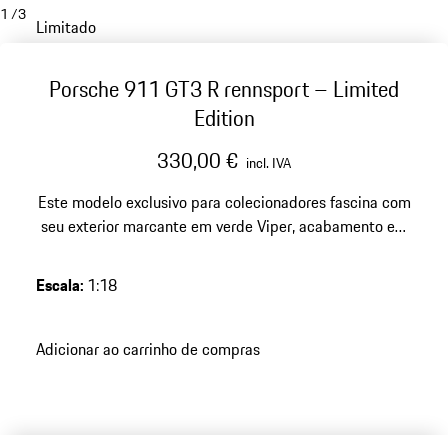
1
/
3
Limitado
Porsche 911 GT3 R rennsport – Limited
Edition
330,00 €
incl. IVA
Este modelo exclusivo para colecionadores fascina com
seu exterior marcante em verde Viper, acabamento em
resina de alta qualidade e uma edição limitada de 500
peças – um destaque impressionante para qualquer
Escala
:
1:18
coleção exigente da Porsche.
Adicionar ao carrinho de compras