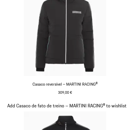
Casaco reversível – MARTINI RACING®
309,00 €
Preto
Diapositivo 12 de 20
Add Casaco de fato de treino – MARTINI RACING® to wishlist