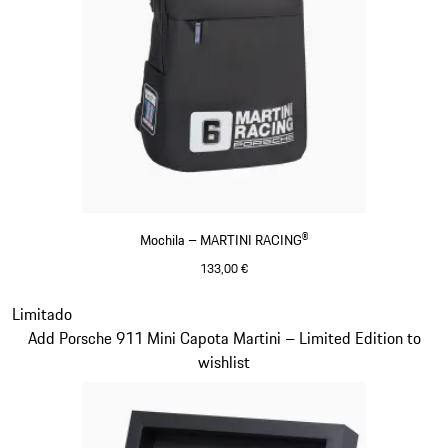
Mochila – MARTINI RACING®
133,00 €
Preto
Diapositivo 20 de 20
Limitado
Add Porsche 911 Mini Capota Martini – Limited Edition to
wishlist