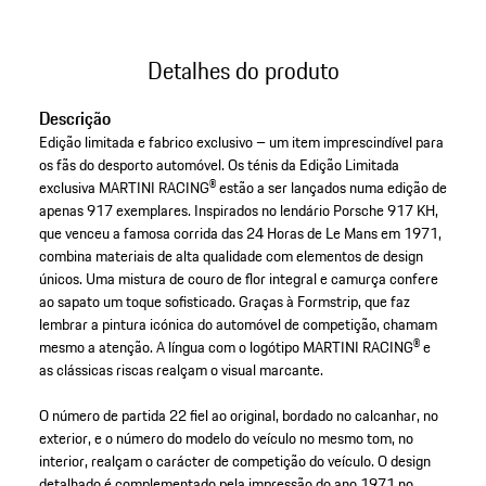
Detalhes do produto
Descrição
Edição limitada e fabrico exclusivo – um item imprescindível para
os fãs do desporto automóvel. Os ténis da Edição Limitada
exclusiva MARTINI RACING® estão a ser lançados numa edição de
apenas 917 exemplares. Inspirados no lendário Porsche 917 KH,
que venceu a famosa corrida das 24 Horas de Le Mans em 1971,
combina materiais de alta qualidade com elementos de design
únicos. Uma mistura de couro de flor integral e camurça confere
ao sapato um toque sofisticado. Graças à Formstrip, que faz
lembrar a pintura icónica do automóvel de competição, chamam
mesmo a atenção. A língua com o logótipo MARTINI RACING® e
as clássicas riscas realçam o visual marcante.
O número de partida 22 fiel ao original, bordado no calcanhar, no
exterior, e o número do modelo do veículo no mesmo tom, no
interior, realçam o carácter de competição do veículo. O design
detalhado é complementado pela impressão do ano 1971 no