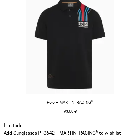
Polo – MARTINI RACING®
93,00 €
Preto
Diapositivo 2 de 20
Limitado
Add Sunglasses P´8642 - MARTINI RACING® to wishlist