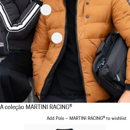
Descubra todos os produtos
A coleção MARTINI RACING®
A coleção MARTINI RACING®
Diapositivo 1 de 20
Add Polo – MARTINI RACING® to wishlist