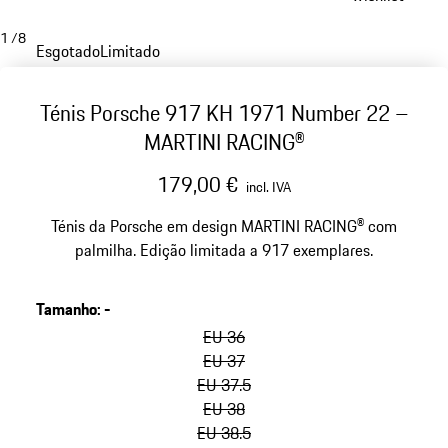
1
/
8
Esgotado
Limitado
Ténis Porsche 917 KH 1971 Number 22 –
MARTINI RACING®
179,00 €
incl. IVA
Ténis da Porsche em design MARTINI RACING® com
palmilha. Edição limitada a 917 exemplares.
Tamanho
:
-
ignorar
variantes
EU 36
(Tamanho)
EU 37
EU 37.5
EU 38
EU 38.5