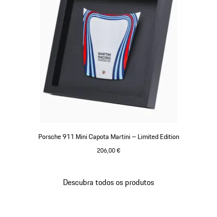
Porsche 911 Mini Capota Martini – Limited Edition
206,00 €
Multicolor
Descubra todos os produtos
Voltar
ao
topo