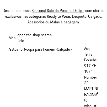
Descubra o nosso
Seasonal Sale da Porsche Design
com ofertas
exclusivas nas categorias
Ready to Wear
,
Desporto
,
Calçado
,
Acessórios
ou
Malas e bagagem
.
Saltar
open the shop search
Menu
conteúdo
field
My sh
principal
Add
Vestuário
Roupa para homem
Calçado
/
/
/
Ténis
Porsche
917 KH
1971
Number
22 –
MARTINI
RACING®
to
wishlist