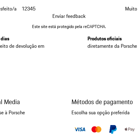
isfeito/a
1
2
3
4
5
Muito 
Enviar feedback
Este site está protegido pela reCAPTCHA.
 dias
Produtos oficiais
reito de devolução em
diretamente da Porsche
al Media
Métodos de pagamento
se à Porsche
Escolha sua opção preferida