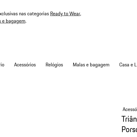
xclusivas nas categorias
Ready to Wear
,
s e bagagem
.
io
Acessórios
Relógios
Malas e bagagem
Casa e L
Acessó
Triâ
Pors