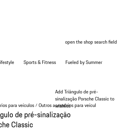
open the shop search field
My wish
My shop
ifestyle
Sports & Fitness
Fueled by Summer
Add Triângulo de pré-
sinalização Porsche Classic to
rios para veículos
Outros acessórios para veículos
/
/
wishlist
ngulo de pré-sinalização
che Classic