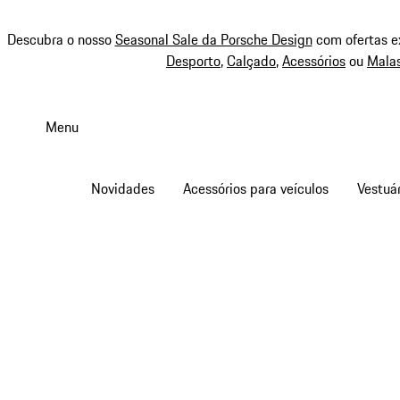
Descubra o nosso
Seasonal Sale da Porsche Design
com ofertas e
Desporto
,
Calçado
,
Acessórios
ou
Mala
Saltar
conteúdo
Menu
principal
Novidades
Acessórios para veículos
Vestuár