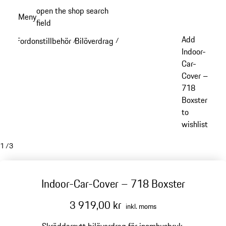
Gå
open the shop search
Meny
till
field
My sh
huvudinnehållet
Add
Fordonstillbehör
Bilöverdrag
/
/
Indoor-
Car-
Cover –
718
Boxster
to
wishlist
1
/
3
Indoor-Car-Cover – 718 Boxster
3 919,00 kr
inkl. moms