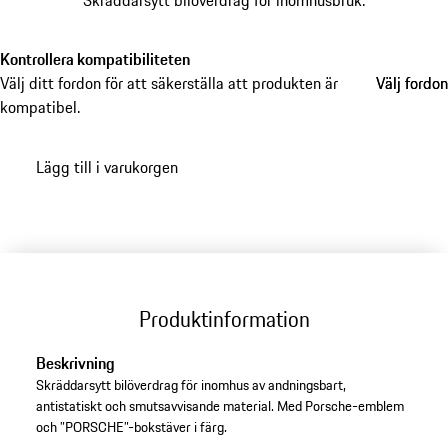
Skräddarsytt bilöverdrag för inomhusbruk.
Kontrollera kompatibiliteten
Välj ditt fordon för att säkerställa att produkten är
Välj fordon
Välj fordon
kompatibel.
Lägg till i varukorgen
Produktinformation
Beskrivning
Skräddarsytt bilöverdrag för inomhus av andningsbart,
antistatiskt och smutsavvisande material. Med Porsche-emblem
och ”PORSCHE”-bokstäver i färg.