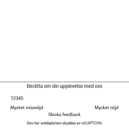
Berätta om din upplevelse med oss
1
2
3
4
5
Mycket missnöjd
Mycket nöjd
Skicka feedback
Den här webbplatsen skyddas av reCAPTCHA.