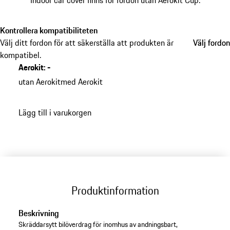
Indoor car cover finns för fordon utan Aerokit Cup.
Kontrollera kompatibiliteten
Välj ditt fordon för att säkerställa att produkten är
Välj fordon
Välj fordon
kompatibel.
Aerokit
:
-
utan Aerokit
med Aerokit
Lägg till i varukorgen
Produktinformation
Beskrivning
Skräddarsytt bilöverdrag för inomhus av andningsbart,