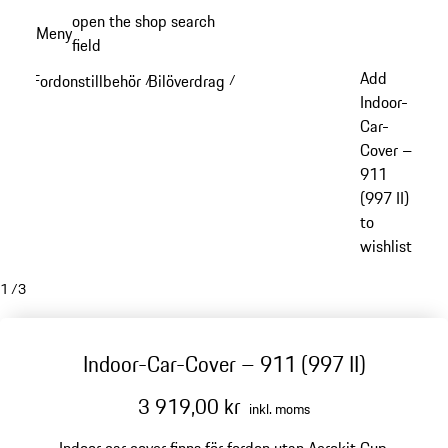
Gå
open the shop search
Meny
till
field
My sh
huvudinnehållet
Add
Fordonstillbehör
Bilöverdrag
/
/
Indoor-
Car-
Cover –
911
(997 II)
to
wishlist
1
/
3
Indoor-Car-Cover – 911 (997 II)
3 919,00 kr
inkl. moms