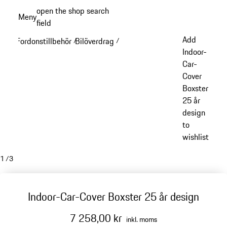
Gå
open the shop search
Meny
till
field
My sh
huvudinnehållet
Add
Fordonstillbehör
Bilöverdrag
/
/
Indoor-
Car-
Cover
Boxster
25 år
design
to
wishlist
1
/
3
Indoor-Car-Cover Boxster 25 år design
7 258,00 kr
inkl. moms