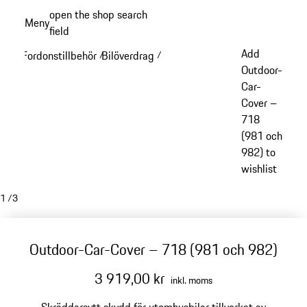
Gå
open the shop search
Meny
till
field
My sh
huvudinnehållet
Add
Fordonstillbehör
Bilöverdrag
/
/
Outdoor-
Car-
Cover –
718
(981 och
982) to
wishlist
1
/
3
Outdoor-Car-Cover – 718 (981 och 982)
3 919,00 kr
inkl. moms