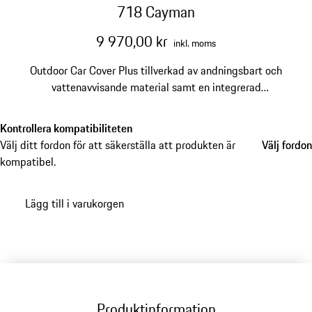
718 Cayman
9 970,00 kr
inkl. moms
Outdoor Car Cover Plus tillverkad av andningsbart och
vattenavvisande material samt en integrerad
stöldskyddsenhet ger ett tillförlitligt skydd. Förvaring
och transport blir extra smidig med den praktiska
Kontrollera kompatibiliteten
väskan.
Välj ditt fordon för att säkerställa att produkten är
Välj fordon
Välj fordon
kompatibel.
Lägg till i varukorgen
Produktinformation