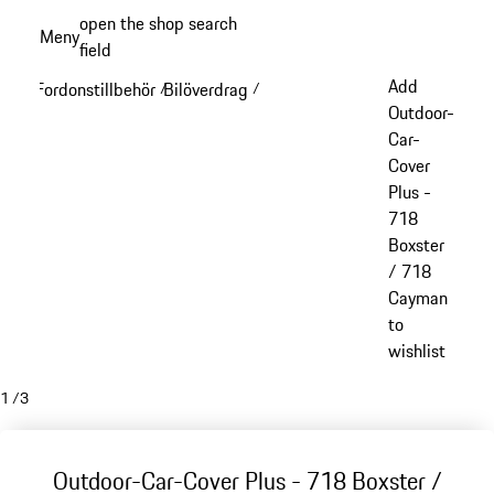
Gå
open the shop search
Meny
till
field
My sh
huvudinnehållet
Add
Fordonstillbehör
Bilöverdrag
/
/
Outdoor-
Car-
Cover
Plus -
718
Boxster
/ 718
Cayman
to
wishlist
1
/
3
Outdoor-Car-Cover Plus - 718 Boxster /