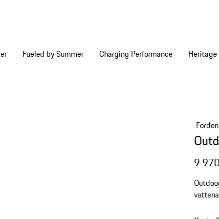
er
Fueled by Summer
Charging Performance
Heritage
Fordon
Outd
9 970
Outdoor
vattena
stöldsk
och tra