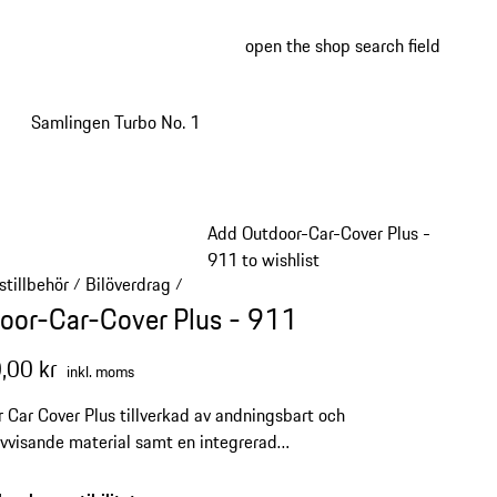
open the shop search field
My wish
My shop
Samlingen Turbo No. 1
Add Outdoor-Car-Cover Plus -
911 to wishlist
stillbehör
Bilöverdrag
/
/
oor-Car-Cover Plus - 911
,00 kr
inkl. moms
 Car Cover Plus tillverkad av andningsbart och
vvisande material samt en integrerad
yddsenhet ger ett tillförlitligt skydd. Förvaring
nsport blir extra smidig med den praktiska