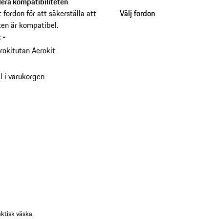
lera kompatibiliteten
t fordon för att säkerställa att
Välj fordon
Välj fordon
en är kompatibel.
:
-
rokit
utan Aerokit
ll i varukorgen
raktisk väska