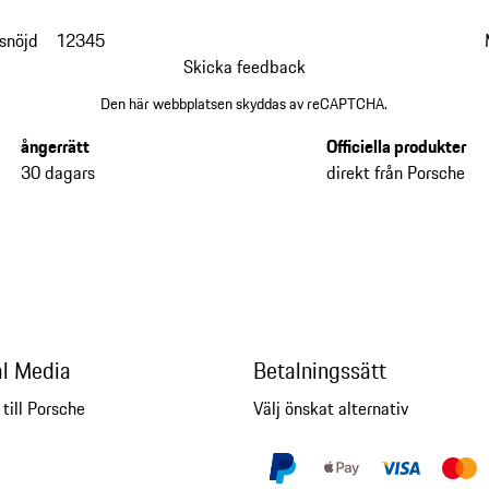
snöjd
1
2
3
4
5
Skicka feedback
Den här webbplatsen skyddas av reCAPTCHA.
ångerrätt
Officiella produkter
30 dagars
direkt från Porsche
al Media
Betalningssätt
 till Porsche
Välj önskat alternativ