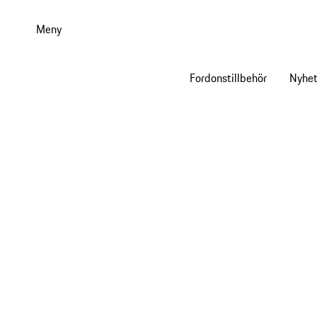
Gå
till
Meny
huvudinnehållet
Fordonstillbehör
Nyhet