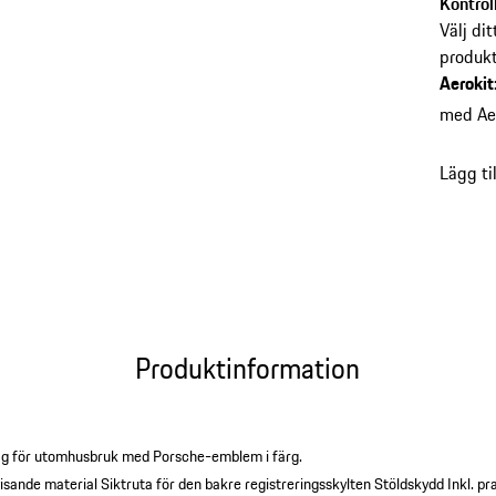
Kontrol
väskan.
Välj dit
produkt
Aerokit
med Ae
Lägg ti
Produktinformation
ag för utomhusbruk med Porsche-emblem i färg.
isande material
Siktruta för den bakre registreringsskylten
Stöldskydd
Inkl. p