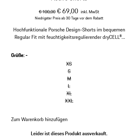
ursprünglicher Preis
Verkaufspreis
inklusive Mehrwertste
€ 69,00
€ 100,00
inkl. MwSt
Niedrigster Preis ab 30 Tage vor dem Rabatt
Hochfunktionale Porsche Design-Shorts im bequemen
Regular Fit mit feuchtigkeitsregulierender dryCELL®-
Technologie.
Größe
:
-
XS
S
M
L
XL
XXL
Zum Warenkorb hinzufügen
Leider ist dieses Produkt ausverkauft.