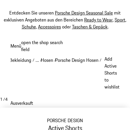
Entdecken Sie unseren
Porsche Design Seasonal Sale
mit
exklusiven Angeboten aus den Bereichen
Ready to Wear
,
Sport
,
Schuhe
,
Accessoires
oder
Taschen & Gepäck
.
Zum
open the shop search
Menü
Hauptinhalt
field
My sh
springen
Add
Bekleidung
…
Hosen
Porsche Design Hosen
/
/
/
/
Reveal collapsed breadcrumb items
Active
Shorts
to
wishlist
1
/
4
Ausverkauft
PORSCHE DESIGN
Active Shorts