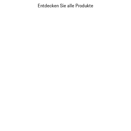
Entdecken Sie alle Produkte
Gehe
zurück
an
den
Anfang
der
Produktgalerie