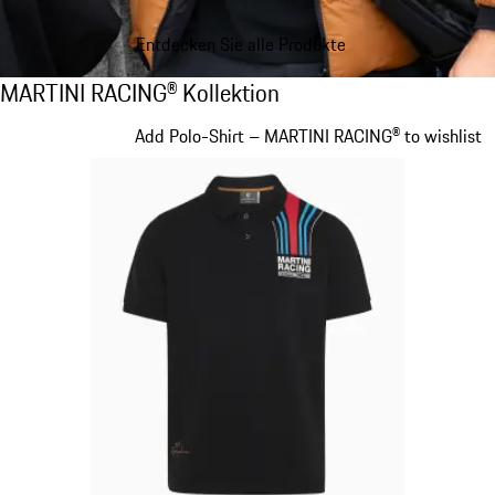
Entdecken Sie alle Produkte
MARTINI RACING® Kollektion
MARTINI RACING® Kollektion
Slide 1 von 20
Add Polo-Shirt – MARTINI RACING® to wishlist