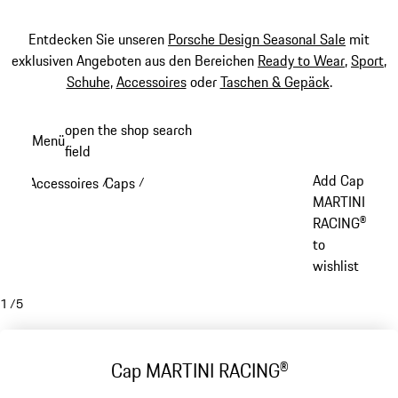
Entdecken Sie unseren
Porsche Design Seasonal Sale
mit
exklusiven Angeboten aus den Bereichen
Ready to Wear
,
Sport
,
Schuhe
,
Accessoires
oder
Taschen & Gepäck
.
Zum
open the shop search
Menü
Hauptinhalt
field
My sh
springen
Add Cap
Accessoires
Caps
/
/
MARTINI
RACING®
to
wishlist
1
/
5
Cap MARTINI RACING®