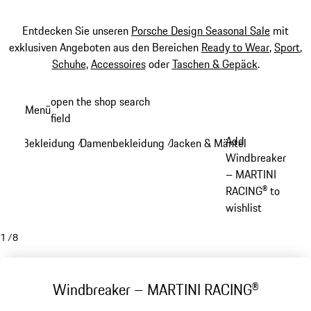
Entdecken Sie unseren
Porsche Design Seasonal Sale
mit
exklusiven Angeboten aus den Bereichen
Ready to Wear
,
Sport
,
Schuhe
,
Accessoires
oder
Taschen & Gepäck
.
Zum
open the shop search
Menü
Hauptinhalt
field
My sh
springen
Add
Bekleidung
Damenbekleidung
Jacken & Mäntel - Damen
/
/
/
Windbreaker
– MARTINI
RACING® to
wishlist
1
/
8
Windbreaker – MARTINI RACING®