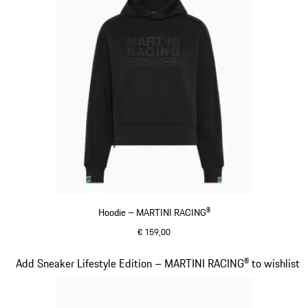
Hoodie – MARTINI RACING®
€ 159,00
schwarz
Slide 14 von 20
Add Sneaker Lifestyle Edition – MARTINI RACING® to wishlist