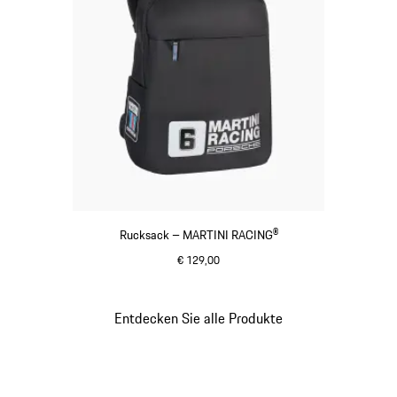
Rucksack – MARTINI RACING®
€ 129,00
schwarz
Entdecken Sie alle Produkte
Gehe
zurück
an